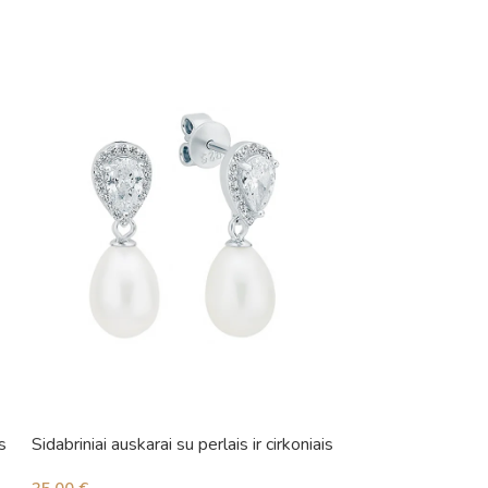
s
Sidabriniai auskarai su perlais ir cirkoniais
Sidabriniai auskara