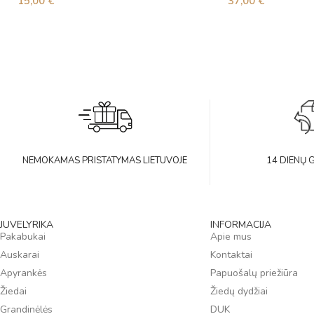
15,00
€
37,00
€
NEMOKAMAS PRISTATYMAS LIETUVOJE
14 DIENŲ 
JUVELYRIKA
INFORMACIJA
Pakabukai
Apie mus
Auskarai
Kontaktai
Apyrankės
Papuošalų priežiūra
Žiedai
Žiedų dydžiai
Grandinėlės
DUK