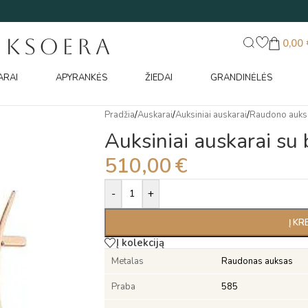
UKSOERA
0,00
ARAI
APYRANKĖS
ŽIEDAI
GRANDINĖLĖS
Pradžia
/
Auskarai
/
Auksiniai auskarai
/
Raudono auks
Auksiniai auskarai su b
510,00
€
Alternative:
-
+
Į KR
Į kolekciją
Metalas
Raudonas auksas
Praba
585