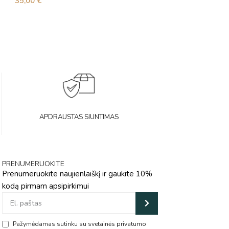
35,00
€
48,00
€
APDRAUSTAS SIUNTIMAS
PRENUMERUOKITE
Prenumeruokite naujienlaiškį ir gaukite 10%
kodą pirmam apsipirkimui
Pažymėdamas sutinku su svetainės privatumo