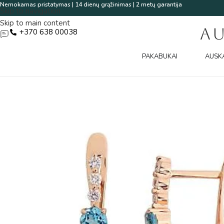
Nemokamas pristatymas | 14 dienų grąžinimas | 2 metų garantija
Skip to navigation
Skip to main content
A
+370 638 00038
PAKABUKAI
AUSK