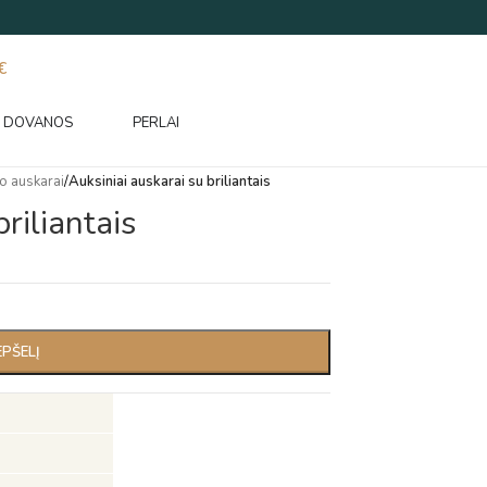
€
DOVANOS
PERLAI
o auskarai
/
Auksiniai auskarai su briliantais
riliantais
EPŠELĮ