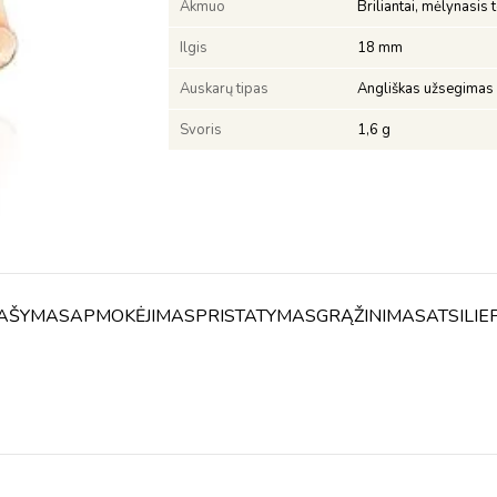
Akmuo
Briliantai, mėlynasis
Ilgis
18 mm
Auskarų tipas
Angliškas užsegimas
Svoris
1,6 g
AŠYMAS
APMOKĖJIMAS
PRISTATYMAS
GRĄŽINIMAS
ATSILIE