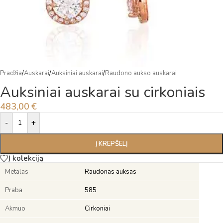
Pradžia
/
Auskarai
/
Auksiniai auskarai
/
Raudono aukso auskarai
Auksiniai auskarai su cirkoniais
483,00
€
Alternative:
-
+
Į KREPŠELĮ
Į kolekciją
Metalas
Raudonas auksas
Praba
585
Akmuo
Cirkoniai