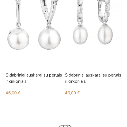
Sidabriniai auskarai su perlais
Sidabriniai auskarai su perlais
S
ir cirkoniais
ir cirkoniais
i
46,00
€
46,00
€
5