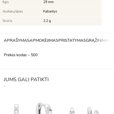
Ilgis
29 mm
Auskarų tipas
Kabantys
Svoris
2,2 g
APRAŠYMAS
APMOKĖJIMAS
PRISTATYMAS
GRĄŽINIMAS
A
Prekės kodas – 500
JUMS GALI PATIKTI