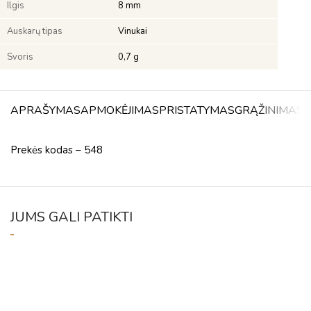
Ilgis
8 mm
Auskarų tipas
Vinukai
Svoris
0,7 g
APRAŠYMAS
APMOKĖJIMAS
PRISTATYMAS
GRĄŽINIMAS
A
Prekės kodas – 548
JUMS GALI PATIKTI