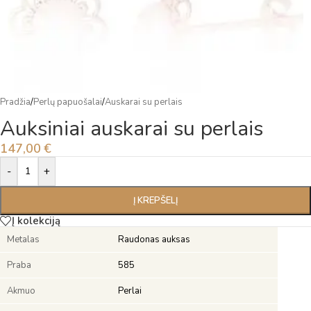
Pradžia
/
Perlų papuošalai
/
Auskarai su perlais
Auksiniai auskarai su perlais
147,00
€
Alternative:
-
+
Į KREPŠELĮ
Į kolekciją
Metalas
Raudonas auksas
Praba
585
Akmuo
Perlai