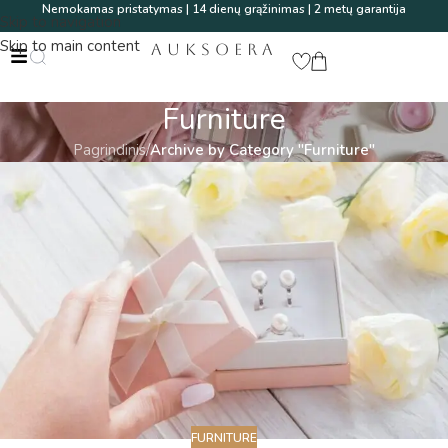
Nemokamas pristatymas | 14 dienų grąžinimas | 2 metų garantija
Skip to navigation
Skip to main content
AUKSOERA
Furniture
Pagrindinis
/
Archive by Category "Furniture"
FURNITURE