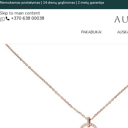
Nemokamas pristatymas | 14 dienų grąžinimas | 2 metų garantija
Skip to navigation
Skip to main content
A
+370 638 00038
PAKABUKAI
AUSK