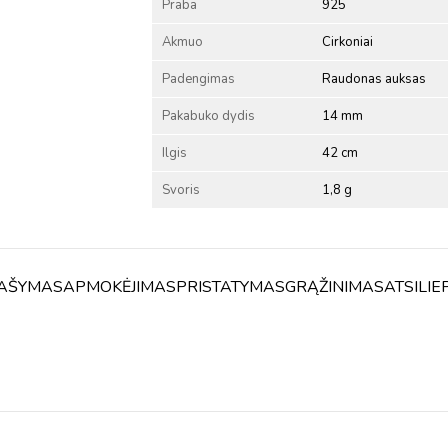
Praba
925
Akmuo
Cirkoniai
Padengimas
Raudonas auksas
Pakabuko dydis
14 mm
Ilgis
42 cm
Svoris
1,8 g
AŠYMAS
APMOKĖJIMAS
PRISTATYMAS
GRĄŽINIMAS
ATSILIE