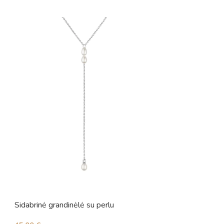
Sidabrinė grandinėlė su perlu
Sidabrinė grandin