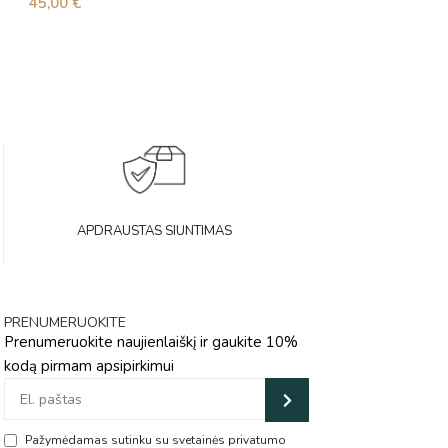
45,00
€
96,00
€
APDRAUSTAS SIUNTIMAS
PRENUMERUOKITE
Prenumeruokite naujienlaiškį ir gaukite 10%
kodą pirmam apsipirkimui
Pažymėdamas sutinku su svetainės privatumo