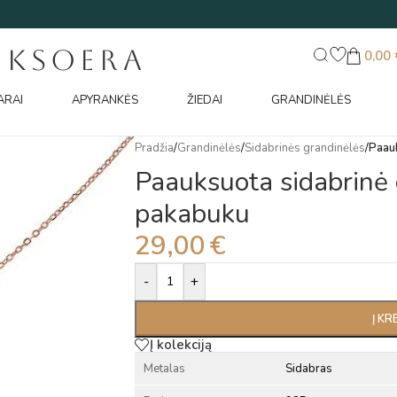
UKSOERA
0,00
ARAI
APYRANKĖS
ŽIEDAI
GRANDINĖLĖS
Pradžia
/
Grandinėlės
/
Sidabrinės grandinėlės
/
Paauk
Paauksuota sidabrinė 
pakabuku
29,00
€
Alternative:
-
+
Į KR
Į kolekciją
Metalas
Sidabras