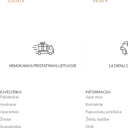
310,00
€
54,00
€
NEMOKAMAS PRISTATYMAS LIETUVOJE
14 DIENŲ 
JUVELYRIKA
INFORMACIJA
Pakabukai
Apie mus
Auskarai
Kontaktai
Apyrankės
Papuošalų priežiūra
Žiedai
Žiedų dydžiai
Grandinėlės
DUK