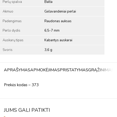
Perlų spalva
Balta
Akmuo
Gėlavandeniai perlai
Padengimas
Raudonas auksas
Perlo dydis
6,5-7 mm
Auskarų tipas
Kabantys auskarai
Svoris
3,6 g
APRAŠYMAS
APMOKĖJIMAS
PRISTATYMAS
GRĄŽINIMAS
A
Prekės kodas – 373
JUMS GALI PATIKTI