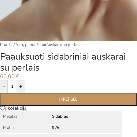
Pradžia
/
Perlų papuošalai
/
Auskarai su perlais
Paauksuoti sidabriniai auskarai
su perlais
60,00
€
Alternative:
-
+
Į KREPŠELĮ
Į kolekciją
Metalas
Sidabras
Praba
925