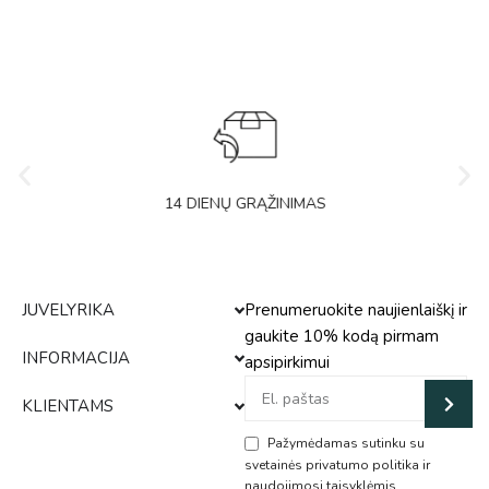
14 DIENŲ GRĄŽINIMAS
JUVELYRIKA
Prenumeruokite naujienlaiškį ir
gaukite 10% kodą pirmam
INFORMACIJA
apsipirkimui
KLIENTAMS
Pažymėdamas sutinku su
svetainės privatumo politika ir
naudojimosi taisyklėmis