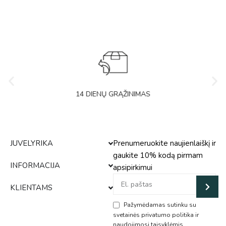
14 DIENŲ GRĄŽINIMAS
JUVELYRIKA
Prenumeruokite naujienlaiškį ir
gaukite 10% kodą pirmam
INFORMACIJA
apsipirkimui
KLIENTAMS
Pažymėdamas sutinku su
svetainės privatumo politika ir
naudojimosi taisyklėmis