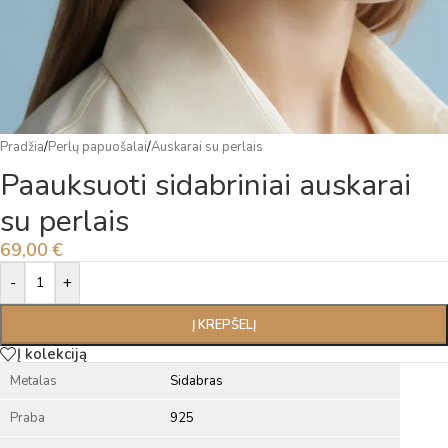
Pradžia
/
Perlų papuošalai
/
Auskarai su perlais
Paauksuoti sidabriniai auskarai
su perlais
69,00
€
Alternative:
-
+
Į KREPŠELĮ
Į kolekciją
Metalas
Sidabras
Praba
925