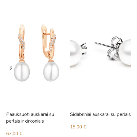
Paauksuoti auskarai su
Sidabriniai auskarai su perlais
S
perlais ir cirkoniais
15,00
€
2
67,00
€