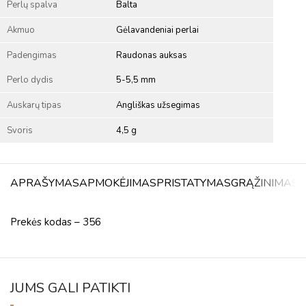
Perlų spalva
Balta
Akmuo
Gėlavandeniai perlai
Padengimas
Raudonas auksas
Perlo dydis
5-5,5 mm
Auskarų tipas
Angliškas užsegimas
Svoris
4,5 g
APRAŠYMAS
APMOKĖJIMAS
PRISTATYMAS
GRĄŽINIMAS
A
Prekės kodas – 356
JUMS GALI PATIKTI