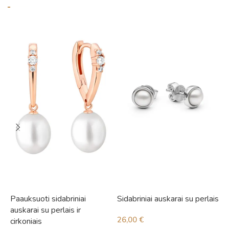
Paauksuoti sidabriniai
Sidabriniai auskarai su perlais
S
auskarai su perlais ir
i
26,00
€
cirkoniais