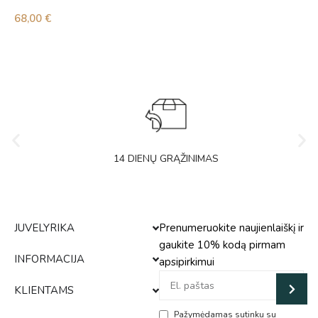
5
68,00
€
14 DIENŲ GRĄŽINIMAS
JUVELYRIKA
Prenumeruokite naujienlaiškį ir
gaukite 10% kodą pirmam
INFORMACIJA
apsipirkimui
KLIENTAMS
Pažymėdamas sutinku su