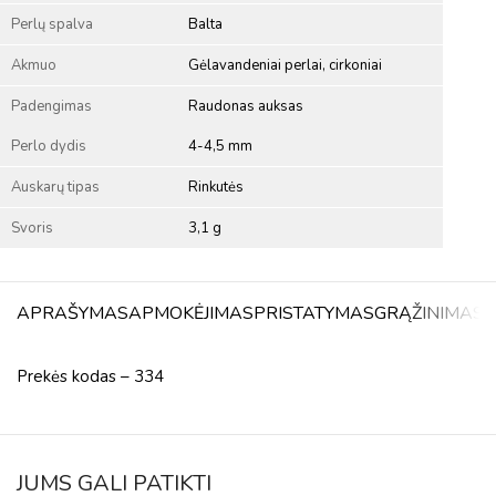
Perlų spalva
Balta
Akmuo
Gėlavandeniai perlai, cirkoniai
Padengimas
Raudonas auksas
Perlo dydis
4-4,5 mm
Auskarų tipas
Rinkutės
Svoris
3,1 g
APRAŠYMAS
APMOKĖJIMAS
PRISTATYMAS
GRĄŽINIMAS
A
Prekės kodas – 334
JUMS GALI PATIKTI