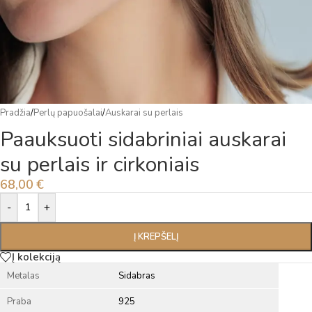
Pradžia
/
Perlų papuošalai
/
Auskarai su perlais
Paauksuoti sidabriniai auskarai
su perlais ir cirkoniais
68,00
€
Alternative:
-
+
Į KREPŠELĮ
Į kolekciją
Metalas
Sidabras
Praba
925