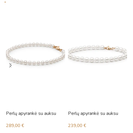
Perlų apyrankė su auksu
Perlų apyrankė su auksu
P
289,00
€
239,00
€
3