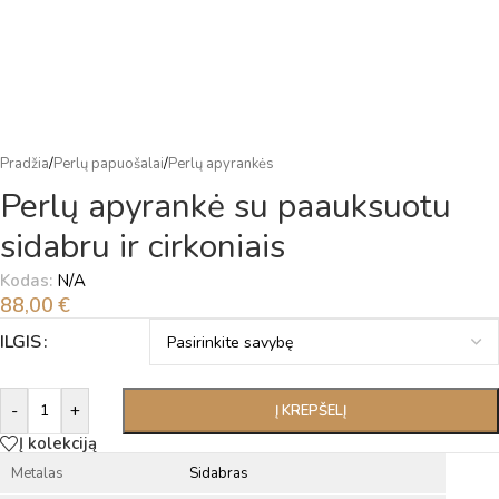
Pradžia
/
Perlų papuošalai
/
Perlų apyrankės
Perlų apyrankė su paauksuotu
sidabru ir cirkoniais
Kodas:
N/A
88,00
€
Alternative:
ILGIS
-
+
Į KREPŠELĮ
Į kolekciją
Metalas
Sidabras