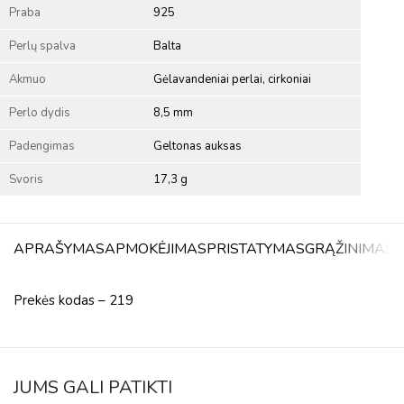
Praba
925
Perlų spalva
Balta
Akmuo
Gėlavandeniai perlai, cirkoniai
Perlo dydis
8,5 mm
Padengimas
Geltonas auksas
Svoris
17,3 g
APRAŠYMAS
APMOKĖJIMAS
PRISTATYMAS
GRĄŽINIMAS
A
Prekės kodas – 219
JUMS GALI PATIKTI