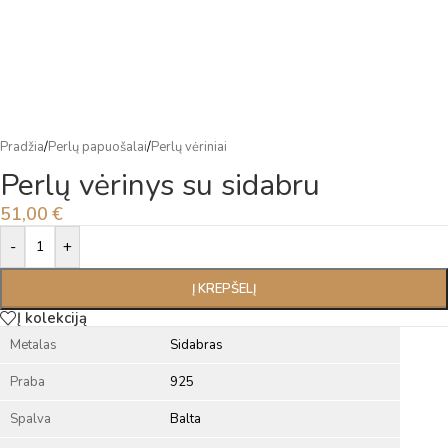
Pradžia
/
Perlų papuošalai
/
Perlų vėriniai
Perlų vėrinys su sidabru
51,00
€
Alternative:
-
+
Į KREPŠELĮ
Į kolekciją
Metalas
Sidabras
Praba
925
Spalva
Balta