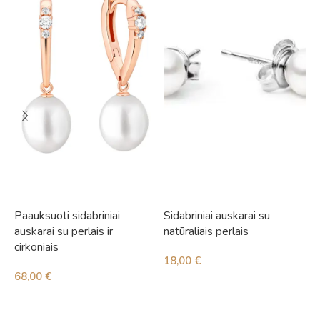
Paauksuoti sidabriniai
Sidabriniai auskarai su
S
auskarai su perlais ir
natūraliais perlais
i
cirkoniais
18,00
€
5
68,00
€