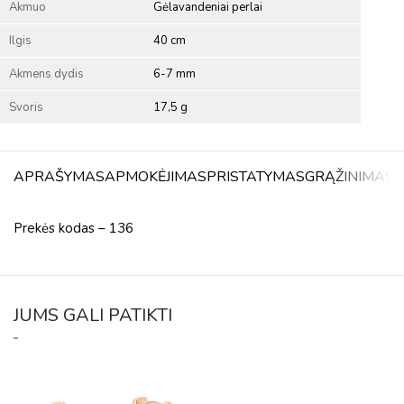
Akmuo
Gėlavandeniai perlai
Ilgis
40 cm
Akmens dydis
6-7 mm
Svoris
17,5 g
APRAŠYMAS
APMOKĖJIMAS
PRISTATYMAS
GRĄŽINIMAS
A
Prekės kodas – 136
JUMS GALI PATIKTI