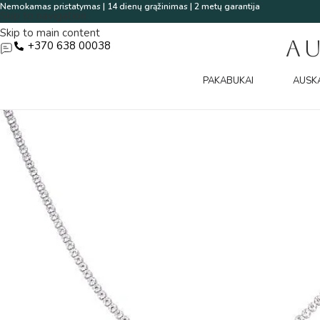
Nemokamas pristatymas | 14 dienų grąžinimas | 2 metų garantija
Skip to navigation
Skip to main content
A
+370 638 00038
PAKABUKAI
AUSK