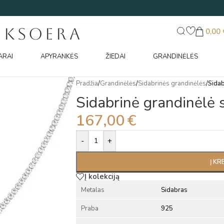
UKSOERA
0,00
ARAI
APYRANKĖS
ŽIEDAI
GRANDINĖLĖS
Pradžia
/
Grandinėlės
/
Sidabrinės grandinėlės
/
Sidab
Sidabrinė grandinėlė s
167,00
€
Alternative:
-
+
Į KR
Į kolekciją
Metalas
Sidabras
Praba
925