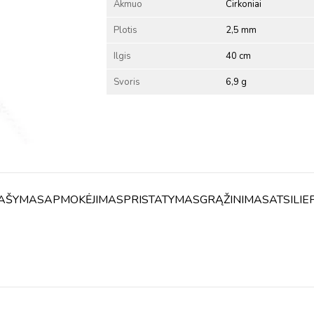
Akmuo
Cirkoniai
Plotis
2,5 mm
Ilgis
40 cm
Svoris
6,9 g
AŠYMAS
APMOKĖJIMAS
PRISTATYMAS
GRĄŽINIMAS
ATSILIE