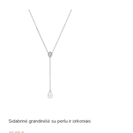
Sidabrinė grandinėlė su perlu ir cirkoniais
Sidabrinė grandinė