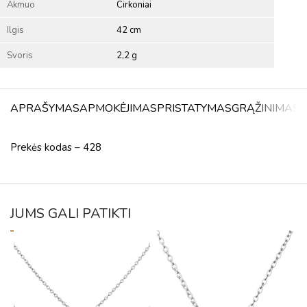
Akmuo
Cirkoniai
Ilgis
42 cm
Svoris
2,2 g
APRAŠYMAS
APMOKĖJIMAS
PRISTATYMAS
GRĄŽINIMAS
A
Prekės kodas – 428
JUMS GALI PATIKTI