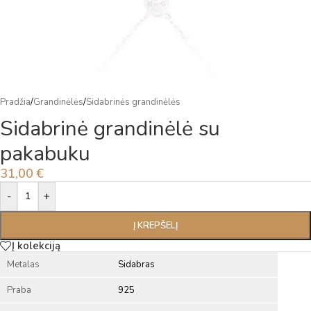
Pradžia
/
Grandinėlės
/
Sidabrinės grandinėlės
Sidabrinė grandinėlė su
pakabuku
31,00
€
Alternative:
-
+
Į KREPŠELĮ
Į kolekciją
Metalas
Sidabras
Praba
925