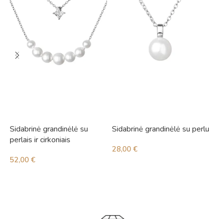
Sidabrinė grandinėlė su
Sidabrinė grandinėlė su perlu
S
perlais ir cirkoniais
28,00
€
4
52,00
€