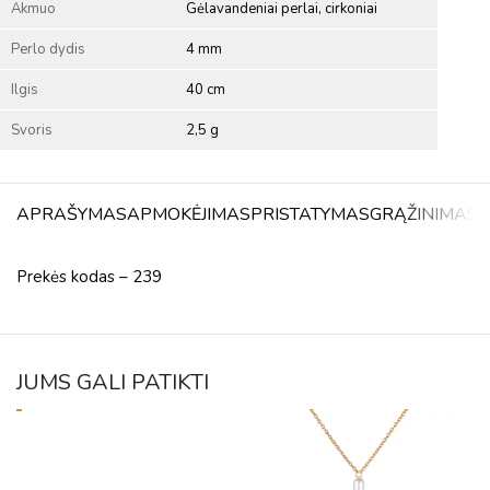
Akmuo
Gėlavandeniai perlai, cirkoniai
Perlo dydis
4 mm
Ilgis
40 cm
Svoris
2,5 g
APRAŠYMAS
APMOKĖJIMAS
PRISTATYMAS
GRĄŽINIMAS
A
Prekės kodas – 239
JUMS GALI PATIKTI