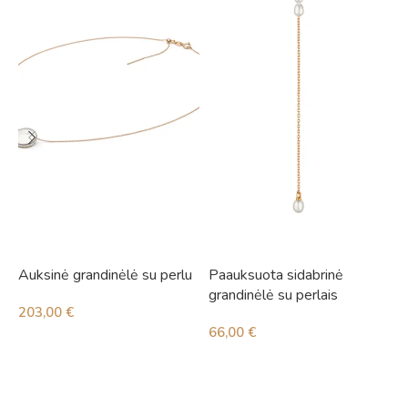
Auksinė grandinėlė su perlu
Paauksuota sidabrinė
S
grandinėlė su perlais
203,00
€
4
66,00
€