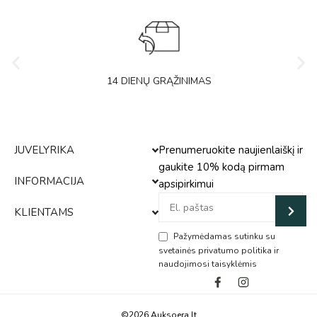
14 DIENŲ GRĄŽINIMAS
JUVELYRIKA
Prenumeruokite naujienlaiškį ir
gaukite 10% kodą pirmam
INFORMACIJA
apsipirkimui
KLIENTAMS
Pažymėdamas sutinku su
svetainės privatumo politika ir
naudojimosi taisyklėmis
Alternative:
©2026 Auksoera.lt