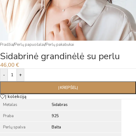
Pradžia
/
Perlų papuošalai
/
Perlų pakabukai
Sidabrinė grandinėlė su perlu
46,00
€
Alternative:
-
+
Į KREPŠELĮ
Į kolekciją
Metalas
Sidabras
Praba
925
Perlų spalva
Balta