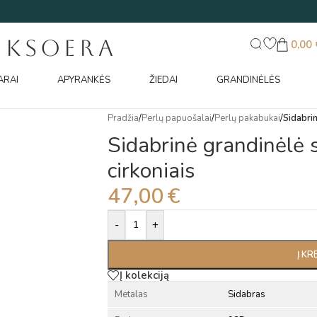
UKSOERA
0,00
ARAI
APYRANKĖS
ŽIEDAI
GRANDINĖLĖS
Pradžia
/
Perlų papuošalai
/
Perlų pakabukai
/
Sidabrin
Sidabrinė grandinėlė s
cirkoniais
47,00
€
Alternative:
-
+
Į KR
Į kolekciją
Metalas
Sidabras