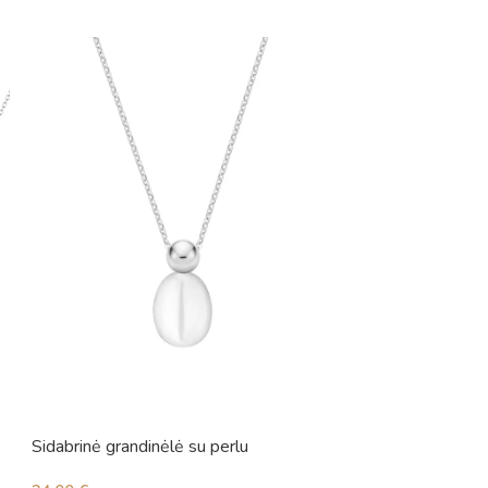
Sidabrinė grandinėlė su perlu
Sidabrinė grandin