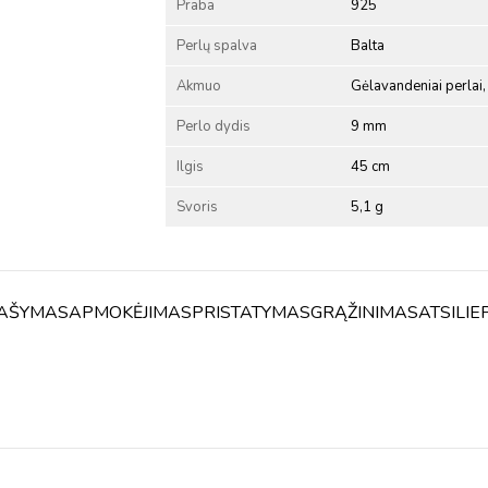
Praba
925
Perlų spalva
Balta
Akmuo
Gėlavandeniai perlai, 
Perlo dydis
9 mm
Ilgis
45 cm
Svoris
5,1 g
AŠYMAS
APMOKĖJIMAS
PRISTATYMAS
GRĄŽINIMAS
ATSILIE