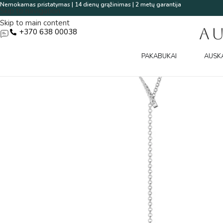
Nemokamas pristatymas | 14 dienų grąžinimas | 2 metų garantija
Skip to navigation
Skip to main content
A
+370 638 00038
PAKABUKAI
AUSK