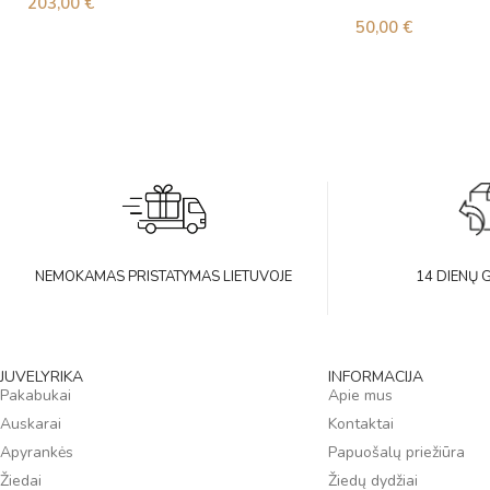
203,00
€
50,00
€
NEMOKAMAS PRISTATYMAS LIETUVOJE
14 DIENŲ 
JUVELYRIKA
INFORMACIJA
Pakabukai
Apie mus
Auskarai
Kontaktai
Apyrankės
Papuošalų priežiūra
Žiedai
Žiedų dydžiai