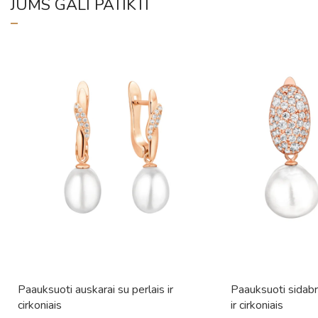
JUMS GALI PATIKTI
Paauksuoti auskarai su perlais ir
Paauksuoti sidabri
cirkoniais
ir cirkoniais