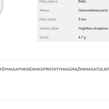
Perlų spalva
Balta
Akmuo
Gėlavandeniai perlai
Perlo dydis
9 mm
Auskarų tipas
Angliškas užsegimas
Svoris
4,7 g
AŠYMAS
APMOKĖJIMAS
PRISTATYMAS
GRĄŽINIMAS
ATSILIE