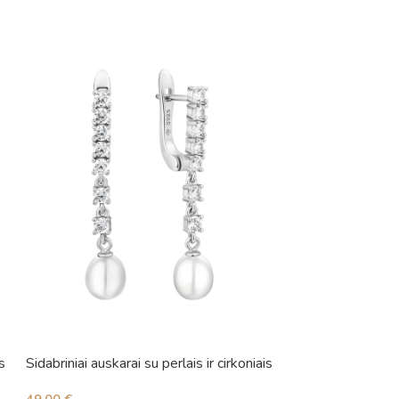
s
Sidabriniai auskarai su perlais ir cirkoniais
Sidabriniai auskara