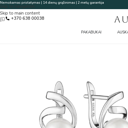
Nemokamas pristatymas | 14 dienų grąžinimas | 2 metų garantija
Skip to navigation
Skip to main content
A
+370 638 00038
PAKABUKAI
AUSK