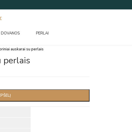
€
DOVANOS
PERLAI
riniai auskarai su perlais
 perlais
EPŠELĮ