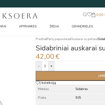
UKSOERA
0,00
ARAI
APYRANKĖS
ŽIEDAI
GRANDINĖLĖS
Pradžia
/
Perlų papuošalai
/
Auskarai su perlais
/
Sidab
Sidabriniai auskarai su
42,00
€
Alternative:
-
+
Į KR
Į kolekciją
Metalas
Sidabras
Praba
925