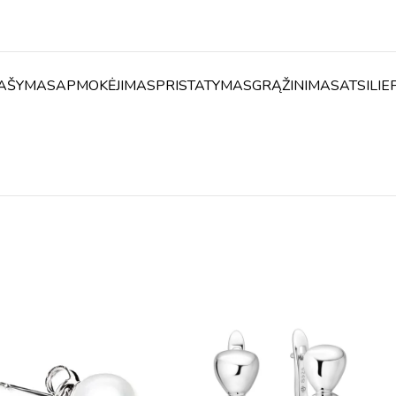
AŠYMAS
APMOKĖJIMAS
PRISTATYMAS
GRĄŽINIMAS
ATSILIE