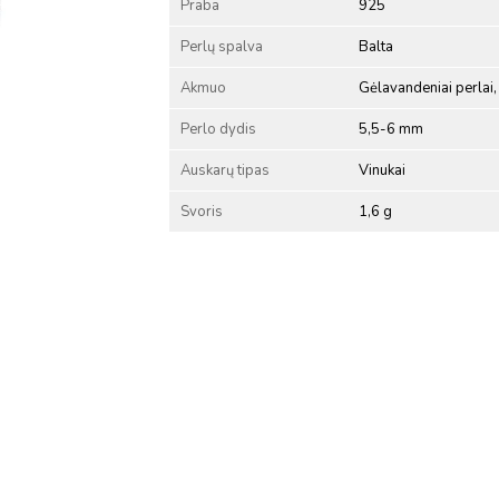
Praba
925
Perlų spalva
Balta
Akmuo
Gėlavandeniai perlai, 
Perlo dydis
5,5-6 mm
Auskarų tipas
Vinukai
Svoris
1,6 g