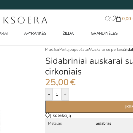
UKSOERA
0,00
ARAI
APYRANKĖS
ŽIEDAI
GRANDINĖLĖS
Pradžia
/
Perlų papuošalai
/
Auskarai su perlais
/
Sidab
Sidabriniai auskarai su
cirkoniais
25,00
€
Alternative:
-
+
Į KR
Į kolekciją
Metalas
Sidabras