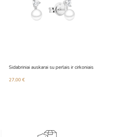
Sidabriniai auskarai su perlais ir cirkoniais
Sidabriniai auskara
27,00
€
48,00
€