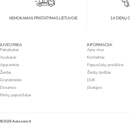
NEMOKAMAS PRISTATYMAS LIETUVOJE
14 DIENŲ 
JUVELYRIKA
INFORMACIJA
Pakabukai
Apie mus
Auskarai
Kontaktai
Apyrankės
Papuošalų priežiūra
Žiedai
Žiedų dydžiai
Grandinėlės
DUK
Dovanos
Įžvalgos
Perlų papuošalai
©2026 Auksoera.lt