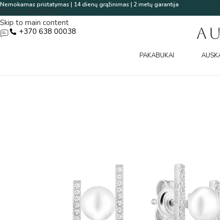
Nemokamas pristatymas | 14 dienų grąžinimas | 2 metų garantija
Skip to navigation
Skip to main content
A
+370 638 00038
PAKABUKAI
AUSK