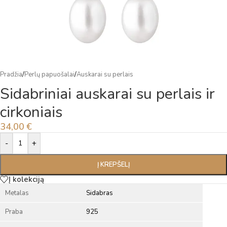
Pradžia
/
Perlų papuošalai
/
Auskarai su perlais
Sidabriniai auskarai su perlais ir
cirkoniais
34,00
€
Alternative:
-
+
Į KREPŠELĮ
Į kolekciją
Metalas
Sidabras
Praba
925