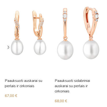
Paauksuoti auskarai su
Paauksuoti sidabriniai
S
perlais ir cirkoniais
auskarai su perlais ir
1
cirkoniais
67,00
€
68,00
€