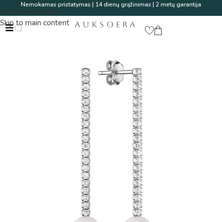
Nemokamas pristatymas | 14 dienų grąžinimas | 2 metų garantija
Skip to navigation
Skip to main content
AUKSOERA