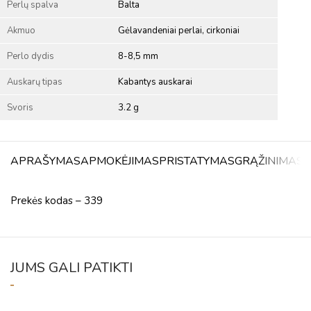
Perlų spalva
Balta
Akmuo
Gėlavandeniai perlai, cirkoniai
Perlo dydis
8-8,5 mm
Auskarų tipas
Kabantys auskarai
Svoris
3.2 g
APRAŠYMAS
APMOKĖJIMAS
PRISTATYMAS
GRĄŽINIMAS
A
Prekės kodas – 339
JUMS GALI PATIKTI