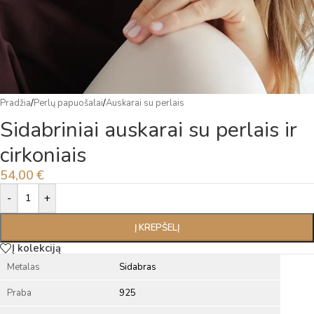
Pradžia
/
Perlų papuošalai
/
Auskarai su perlais
Sidabriniai auskarai su perlais ir
cirkoniais
54,00
€
Alternative:
-
+
Į KREPŠELĮ
Į kolekciją
Metalas
Sidabras
Praba
925