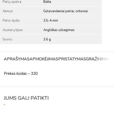
Perlų spalva
Balta
Akmuo
Gėlavandeniai perlai, cirkoniai
Perlo dydis
3,5-4 mm
Auskarų tipas
Angliškas užsegimas
Svoris
3.6 g
APRAŠYMAS
APMOKĖJIMAS
PRISTATYMAS
GRĄŽINIMAS
A
Prekės kodas – 320
JUMS GALI PATIKTI