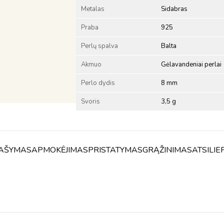
Metalas
Sidabras
Praba
925
Perlų spalva
Balta
Akmuo
Gėlavandeniai perlai
Perlo dydis
8 mm
Svoris
3,5 g
AŠYMAS
APMOKĖJIMAS
PRISTATYMAS
GRĄŽINIMAS
ATSILIE