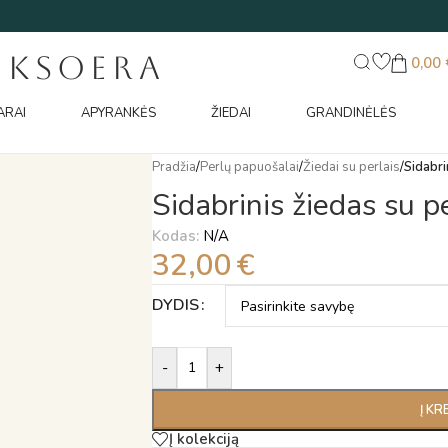
UKSOERA
0,00
ARAI
APYRANKĖS
ŽIEDAI
GRANDINĖLĖS
Pradžia
/
Perlų papuošalai
/
Žiedai su perlais
/
Sidabri
Sidabrinis žiedas su p
Kodas:
N/A
32,00
€
Alternative:
DYDIS
-
+
Į KR
Į kolekciją