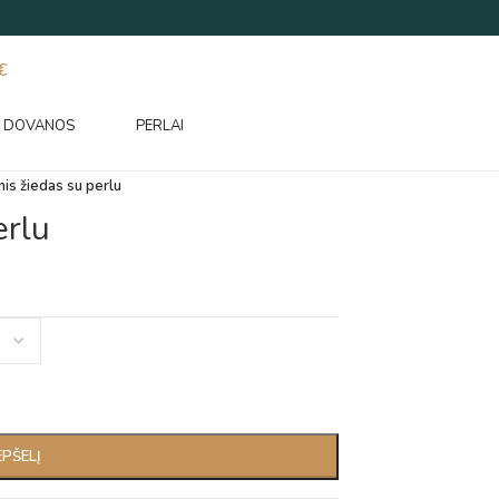
€
DOVANOS
PERLAI
nis žiedas su perlu
erlu
EPŠELĮ