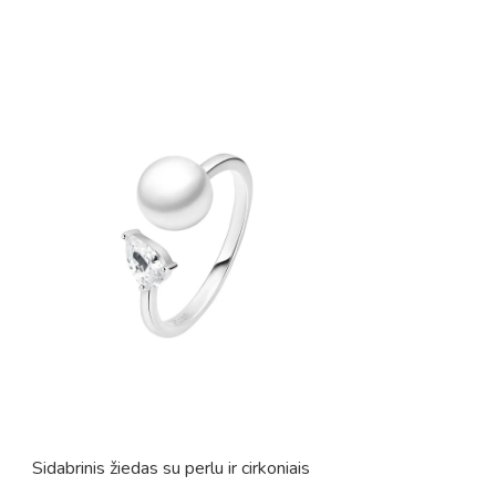
Sidabrinis žiedas su perlu ir cirkoniais
Sidabrinis žiedas 