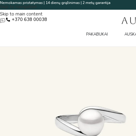
Nemokamas pristatymas | 14 dienų grąžinimas | 2 metų garantija
Skip to navigation
Skip to main content
A
+370 638 00038
PAKABUKAI
AUSK