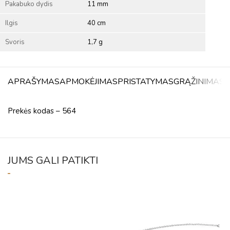
Pakabuko dydis
11 mm
Ilgis
40 cm
Svoris
1,7 g
APRAŠYMAS
APMOKĖJIMAS
PRISTATYMAS
GRĄŽINIMAS
A
Prekės kodas – 564
JUMS GALI PATIKTI