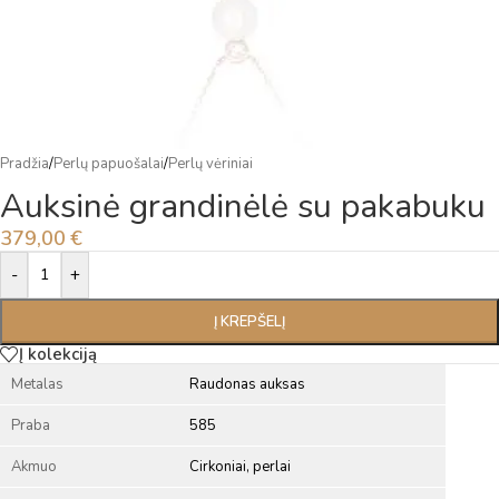
Pradžia
/
Perlų papuošalai
/
Perlų vėriniai
Auksinė grandinėlė su pakabuku
379,00
€
Alternative:
-
+
Į KREPŠELĮ
Į kolekciją
Metalas
Raudonas auksas
Praba
585
Akmuo
Cirkoniai, perlai