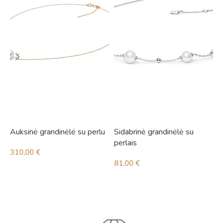
Auksinė grandinėlė su perlu
Sidabrinė grandinėlė su
S
perlais
p
310,00
€
81,00
€
4