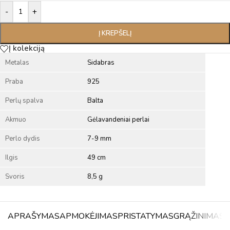
Alternative:
-
+
Į KREPŠELĮ
Į kolekciją
Metalas
Sidabras
Praba
925
Perlų spalva
Balta
Akmuo
Gėlavandeniai perlai
Perlo dydis
7-9 mm
Ilgis
49 cm
Svoris
8,5 g
APRAŠYMAS
APMOKĖJIMAS
PRISTATYMAS
GRĄŽINIMAS
A