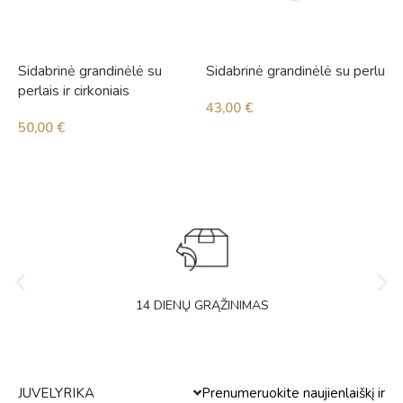
Sidabrinė grandinėlė su
Sidabrinė grandinėlė su perlu
S
perlais ir cirkoniais
43,00
€
4
50,00
€
14 DIENŲ GRĄŽINIMAS
JUVELYRIKA
Prenumeruokite naujienlaiškį ir