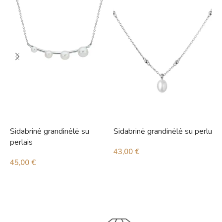
Sidabrinė grandinėlė su
Sidabrinė grandinėlė su perlu
S
perlais
i
43,00
€
45,00
€
4