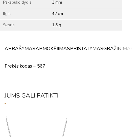
Pakabuko dydis
3 mm
Ilgis
42 cm
Svoris
1,8 g
APRAŠYMAS
APMOKĖJIMAS
PRISTATYMAS
GRĄŽINIMAS
A
Prekės kodas – 567
JUMS GALI PATIKTI