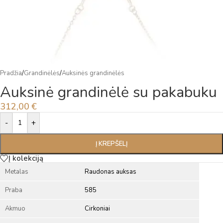
Pradžia
/
Grandinėlės
/
Auksinės grandinėlės
Auksinė grandinėlė su pakabuku
312,00
€
Alternative:
-
+
Į KREPŠELĮ
Į kolekciją
Metalas
Raudonas auksas
Praba
585
Akmuo
Cirkoniai