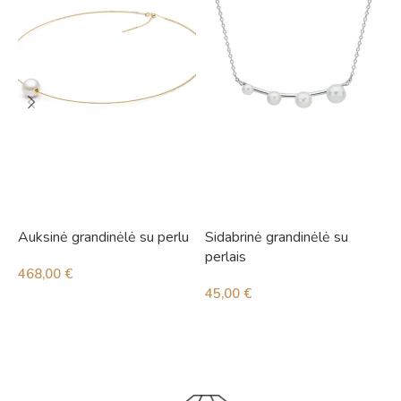
Auksinė grandinėlė su perlu
Sidabrinė grandinėlė su
S
perlais
468,00
€
2
45,00
€