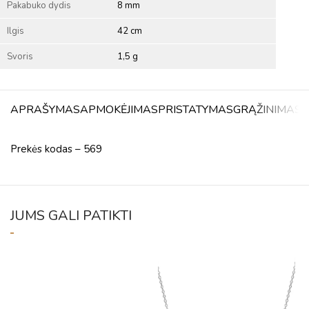
Pakabuko dydis
8 mm
Ilgis
42 cm
Svoris
1,5 g
APRAŠYMAS
APMOKĖJIMAS
PRISTATYMAS
GRĄŽINIMAS
A
Prekės kodas – 569
JUMS GALI PATIKTI