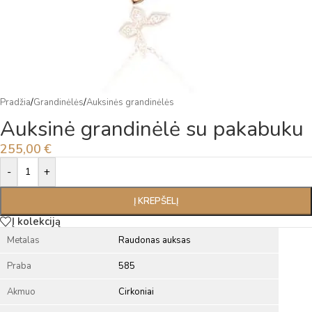
Pradžia
/
Grandinėlės
/
Auksinės grandinėlės
Auksinė grandinėlė su pakabuku
255,00
€
Alternative:
-
+
Į KREPŠELĮ
Į kolekciją
Metalas
Raudonas auksas
Praba
585
Akmuo
Cirkoniai