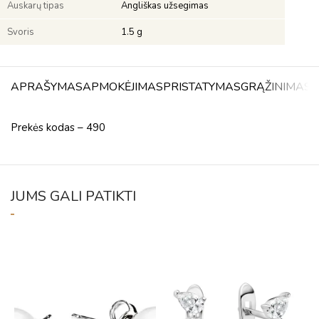
Auskarų tipas
Angliškas užsegimas
Svoris
1.5 g
APRAŠYMAS
APMOKĖJIMAS
PRISTATYMAS
GRĄŽINIMAS
A
Prekės kodas – 490
JUMS GALI PATIKTI