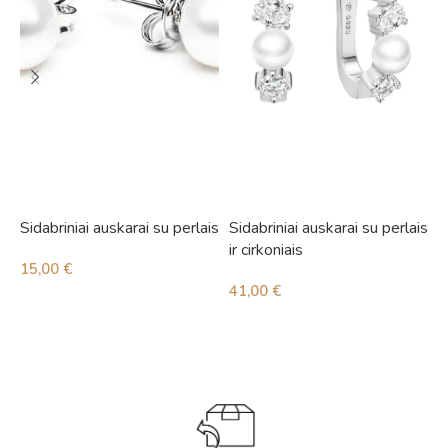
Sidabriniai auskarai su perlais
Sidabriniai auskarai su perlais
S
ir cirkoniais
i
15,00
€
41,00
€
5