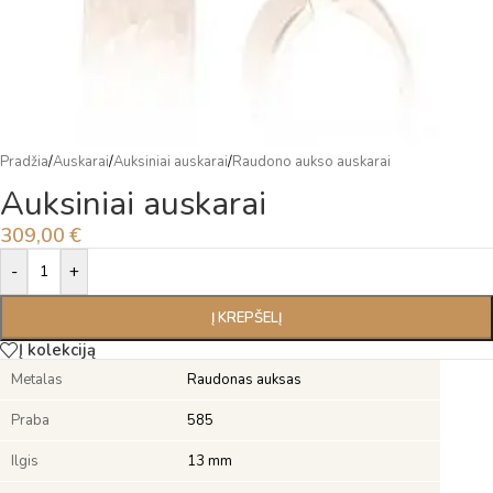
Pradžia
/
Auskarai
/
Auksiniai auskarai
/
Raudono aukso auskarai
Auksiniai auskarai
309,00
€
Alternative:
-
+
Į KREPŠELĮ
Į kolekciją
Metalas
Raudonas auksas
Praba
585
Ilgis
13 mm