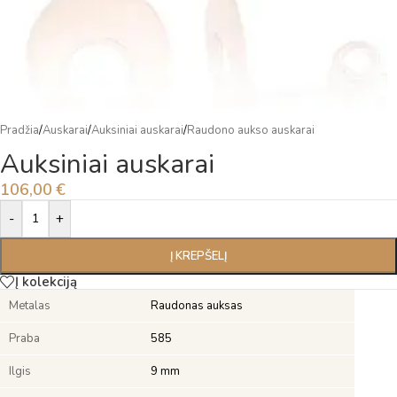
Pradžia
/
Auskarai
/
Auksiniai auskarai
/
Raudono aukso auskarai
Auksiniai auskarai
106,00
€
Alternative:
-
+
Į KREPŠELĮ
Į kolekciją
Metalas
Raudonas auksas
Praba
585
Ilgis
9 mm