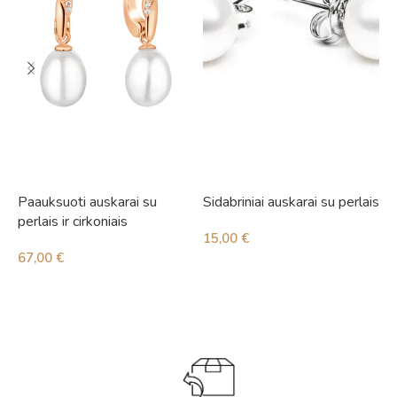
Paauksuoti auskarai su
Sidabriniai auskarai su perlais
S
perlais ir cirkoniais
15,00
€
3
67,00
€