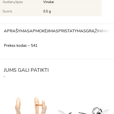
Auskarų tipas
Vinukai
Svoris
0,5 g
APRAŠYMAS
APMOKĖJIMAS
PRISTATYMAS
GRĄŽINIMAS
A
Prekės kodas – 541
JUMS GALI PATIKTI