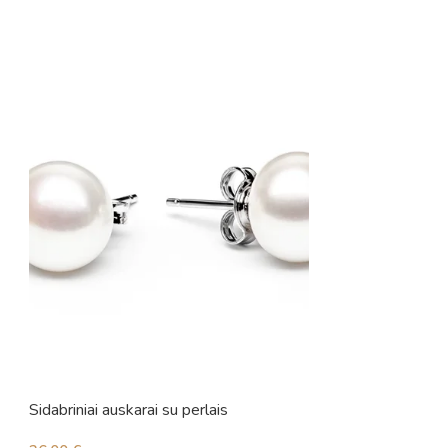
Sidabriniai auskarai su perlais
Sidabriniai auskara