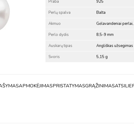
Praba
925
Perlų spalva
Balta
Akmuo
Gėlavandeniai perlai, 
Perlo dydis
8,5-9 mm
Auskarų tipas
Angliškas užsegimas
Svoris
5,15 g
AŠYMAS
APMOKĖJIMAS
PRISTATYMAS
GRĄŽINIMAS
ATSILIE