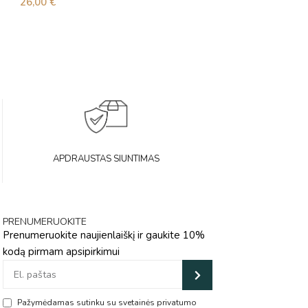
26,00
€
35,00
€
APDRAUSTAS SIUNTIMAS
PRENUMERUOKITE
Prenumeruokite naujienlaiškį ir gaukite 10%
kodą pirmam apsipirkimui
Pažymėdamas sutinku su svetainės privatumo