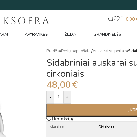
UKSOERA
0,00
ARAI
APYRANKĖS
ŽIEDAI
GRANDINĖLĖS
Pradžia
/
Perlų papuošalai
/
Auskarai su perlais
/
Sidab
Sidabriniai auskarai su
cirkoniais
48,00
€
Alternative:
-
+
Į KR
Į kolekciją
Metalas
Sidabras