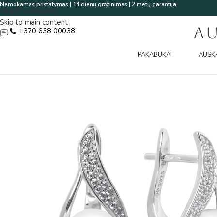
Nemokamas pristatymas | 14 dienų grąžinimas | 2 metų garantija
Skip to navigation
Skip to main content
A
+370 638 00038
PAKABUKAI
AUSK