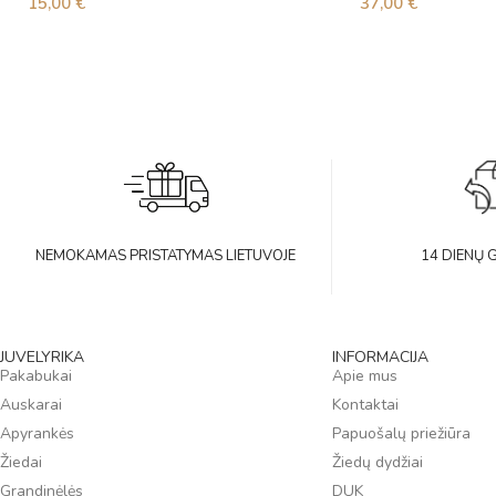
15,00
€
37,00
€
NEMOKAMAS PRISTATYMAS LIETUVOJE
14 DIENŲ 
JUVELYRIKA
INFORMACIJA
Pakabukai
Apie mus
Auskarai
Kontaktai
Apyrankės
Papuošalų priežiūra
Žiedai
Žiedų dydžiai
Grandinėlės
DUK