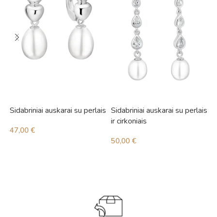
Sidabriniai auskarai su perlais
Sidabriniai auskarai su perlais
S
ir cirkoniais
i
47,00
€
50,00
€
4