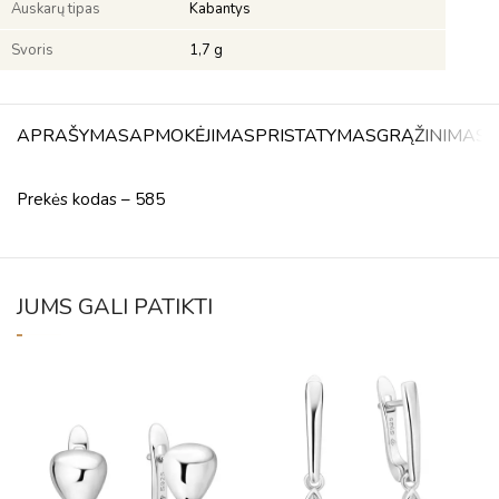
Auskarų tipas
Kabantys
Svoris
1,7 g
APRAŠYMAS
APMOKĖJIMAS
PRISTATYMAS
GRĄŽINIMAS
A
Prekės kodas – 585
JUMS GALI PATIKTI