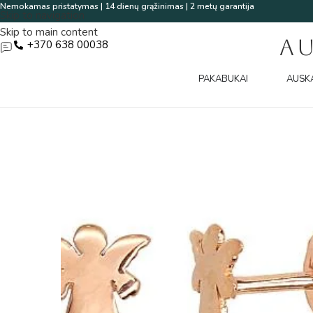
Nemokamas pristatymas | 14 dienų grąžinimas | 2 metų garantija
Skip to navigation
Skip to main content
A
+370 638 00038
PAKABUKAI
AUSK