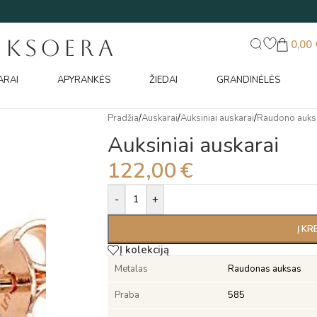
UKSOERA
0,00
ARAI
APYRANKĖS
ŽIEDAI
GRANDINĖLĖS
Pradžia
/
Auskarai
/
Auksiniai auskarai
/
Raudono auks
Auksiniai auskarai
122,00
€
Alternative:
-
+
Į KR
Į kolekciją
Metalas
Raudonas auksas
Praba
585