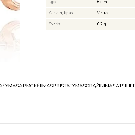
Ilgis
6 mm
Auskarų tipas
Vinukai
Svoris
0,7 g
AŠYMAS
APMOKĖJIMAS
PRISTATYMAS
GRĄŽINIMAS
ATSILIE