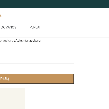
€
DOVANOS
PERLAI
o auskarai
/
Auksiniai auskarai
EPŠELĮ