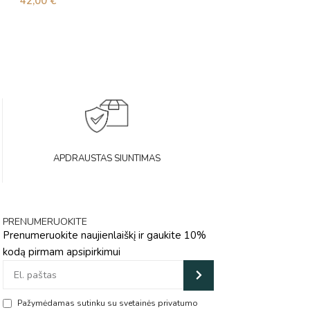
42,00
€
48,00
€
APDRAUSTAS SIUNTIMAS
PRENUMERUOKITE
Prenumeruokite naujienlaiškį ir gaukite 10%
kodą pirmam apsipirkimui
Pažymėdamas sutinku su svetainės privatumo