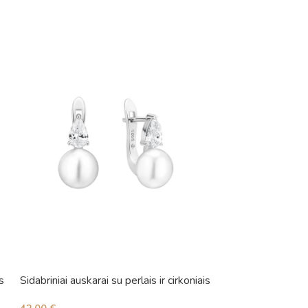
s
Sidabriniai auskarai su perlais ir cirkoniais
Sidabriniai auskara