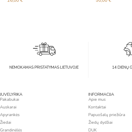
26,00
€
50,00
€
NEMOKAMAS PRISTATYMAS LIETUVOJE
14 DIENŲ 
JUVELYRIKA
INFORMACIJA
Pakabukai
Apie mus
Auskarai
Kontaktai
Apyrankės
Papuošalų priežiūra
Žiedai
Žiedų dydžiai
Grandinėlės
DUK