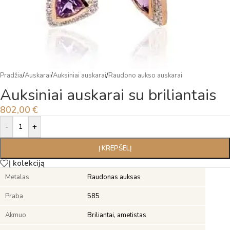
Pradžia
/
Auskarai
/
Auksiniai auskarai
/
Raudono aukso auskarai
Auksiniai auskarai su briliantais
802,00
€
Alternative:
-
+
Į KREPŠELĮ
Į kolekciją
Metalas
Raudonas auksas
Praba
585
Akmuo
Briliantai, ametistas