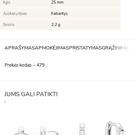
Ilgis
25 mm
Auskarų tipas
Kabantys
Svoris
2,2 g
APRAŠYMAS
APMOKĖJIMAS
PRISTATYMAS
GRĄŽINIMAS
A
Prekės kodas – 479
JUMS GALI PATIKTI