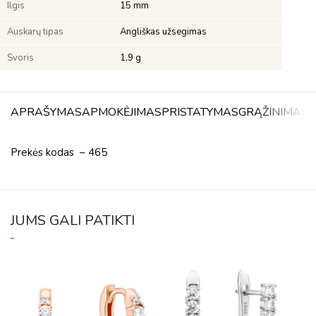
Ilgis
15 mm
Auskarų tipas
Angliškas užsegimas
Svoris
1,9 g
APRAŠYMAS
APMOKĖJIMAS
PRISTATYMAS
GRĄŽINIMAS
A
Prekės kodas – 465
JUMS GALI PATIKTI