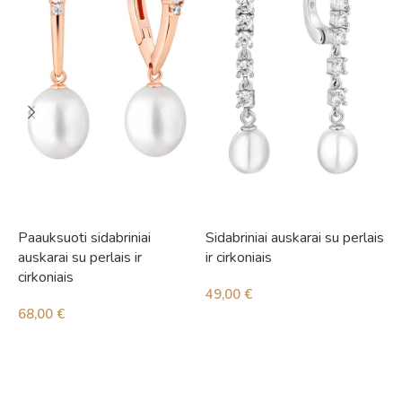
Paauksuoti sidabriniai
Sidabriniai auskarai su perlais
S
auskarai su perlais ir
ir cirkoniais
i
cirkoniais
49,00
€
5
68,00
€