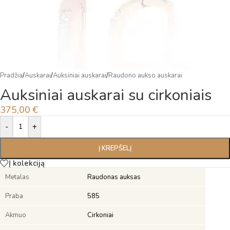
Pradžia
/
Auskarai
/
Auksiniai auskarai
/
Raudono aukso auskarai
Auksiniai auskarai su cirkoniais
375,00
€
Alternative:
-
+
Į KREPŠELĮ
Į kolekciją
Metalas
Raudonas auksas
Praba
585
Akmuo
Cirkoniai