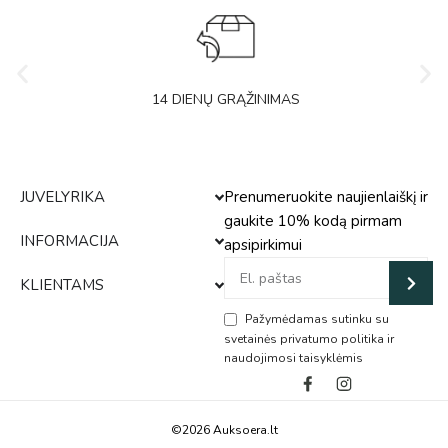
14 DIENŲ GRĄŽINIMAS
JUVELYRIKA
Prenumeruokite naujienlaiškį ir
gaukite 10% kodą pirmam
INFORMACIJA
apsipirkimui
KLIENTAMS
Pažymėdamas sutinku su
svetainės privatumo politika ir
naudojimosi taisyklėmis
Alternative:
©2026 Auksoera.lt