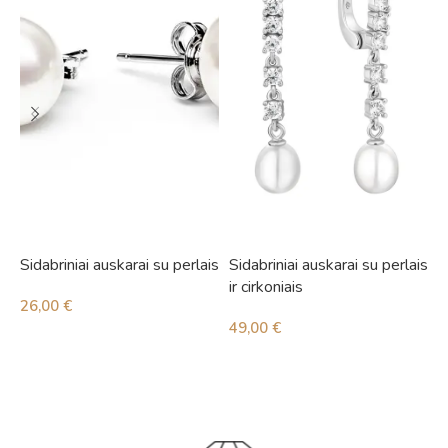
Sidabriniai auskarai su perlais
Sidabriniai auskarai su perlais
S
ir cirkoniais
i
26,00
€
49,00
€
4