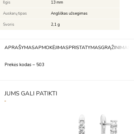
Ilgis
13 mm
Auskarų tipas
Angliškas užsegimas
Svoris
2,1 g
APRAŠYMAS
APMOKĖJIMAS
PRISTATYMAS
GRĄŽINIMAS
A
Prekės kodas – 503
JUMS GALI PATIKTI