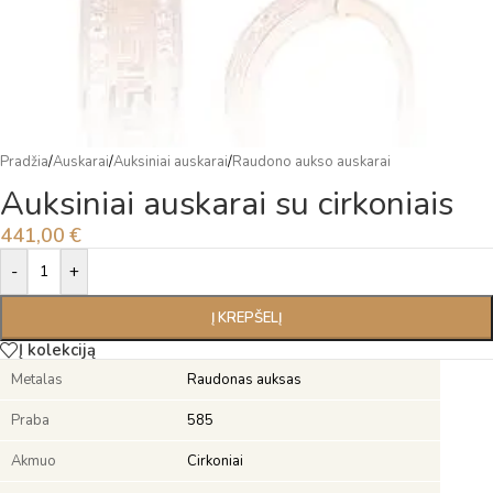
Pradžia
/
Auskarai
/
Auksiniai auskarai
/
Raudono aukso auskarai
Auksiniai auskarai su cirkoniais
441,00
€
Alternative:
-
+
Į KREPŠELĮ
Į kolekciją
Metalas
Raudonas auksas
Praba
585
Akmuo
Cirkoniai