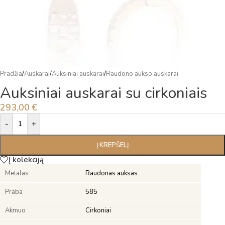
Pradžia
/
Auskarai
/
Auksiniai auskarai
/
Raudono aukso auskarai
Auksiniai auskarai su cirkoniais
293,00
€
Alternative:
-
+
Į KREPŠELĮ
Į kolekciją
Metalas
Raudonas auksas
Praba
585
Akmuo
Cirkoniai