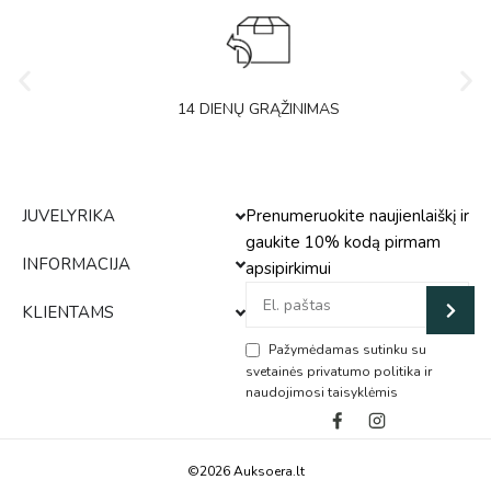
14 DIENŲ GRĄŽINIMAS
JUVELYRIKA
Prenumeruokite naujienlaiškį ir
gaukite 10% kodą pirmam
INFORMACIJA
apsipirkimui
KLIENTAMS
Pažymėdamas sutinku su
svetainės privatumo politika ir
naudojimosi taisyklėmis
Alternative:
©2026 Auksoera.lt