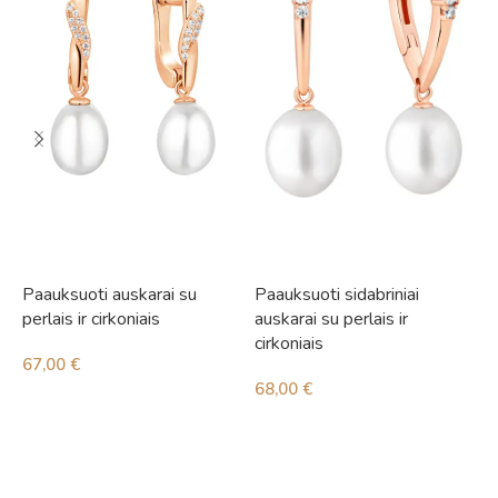
Paauksuoti auskarai su
Paauksuoti sidabriniai
S
perlais ir cirkoniais
auskarai su perlais ir
3
cirkoniais
67,00
€
68,00
€