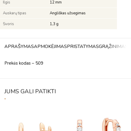
Ilgis
12 mm
Auskarų tipas
Angliškas užsegimas
Svoris
1,3 g
APRAŠYMAS
APMOKĖJIMAS
PRISTATYMAS
GRĄŽINIMAS
A
Prekės kodas – 509
JUMS GALI PATIKTI