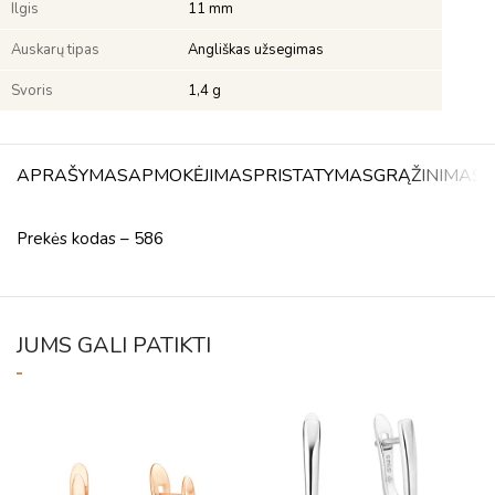
Ilgis
11 mm
Auskarų tipas
Angliškas užsegimas
Svoris
1,4 g
APRAŠYMAS
APMOKĖJIMAS
PRISTATYMAS
GRĄŽINIMAS
A
Prekės kodas – 586
JUMS GALI PATIKTI