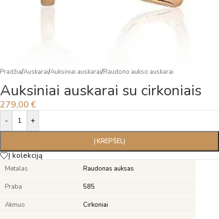
Pradžia
/
Auskarai
/
Auksiniai auskarai
/
Raudono aukso auskarai
Auksiniai auskarai su cirkoniais
279,00
€
Alternative:
-
+
Į KREPŠELĮ
Į kolekciją
Metalas
Raudonas auksas
Praba
585
Akmuo
Cirkoniai