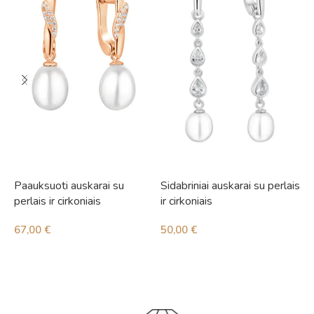
Paauksuoti auskarai su
Sidabriniai auskarai su perlais
S
perlais ir cirkoniais
ir cirkoniais
i
67,00
€
50,00
€
4