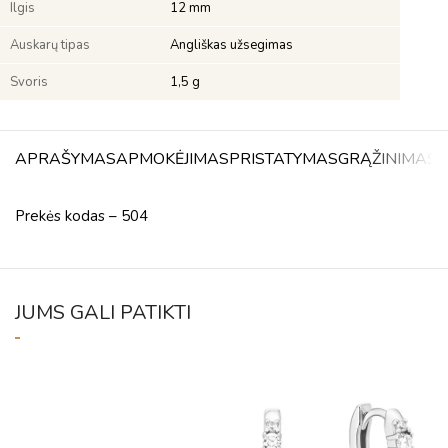
Ilgis
12 mm
Auskarų tipas
Angliškas užsegimas
Svoris
1,5 g
APRAŠYMAS
APMOKĖJIMAS
PRISTATYMAS
GRĄŽINIMAS
A
Prekės kodas – 504
JUMS GALI PATIKTI