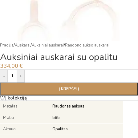
Pradžia
/
Auskarai
/
Auksiniai auskarai
/
Raudono aukso auskarai
Auksiniai auskarai su opalitu
334,00
€
Alternative:
-
+
Į KREPŠELĮ
Į kolekciją
Metalas
Raudonas auksas
Praba
585
Akmuo
Opalitas