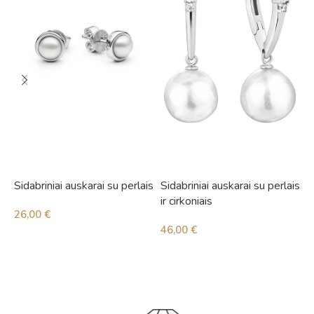
Sidabriniai auskarai su perlais
Sidabriniai auskarai su perlais
S
ir cirkoniais
i
26,00
€
46,00
€
4