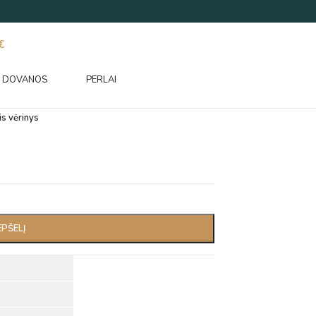
€
DOVANOS
PERLAI
is vėrinys
EPŠELĮ