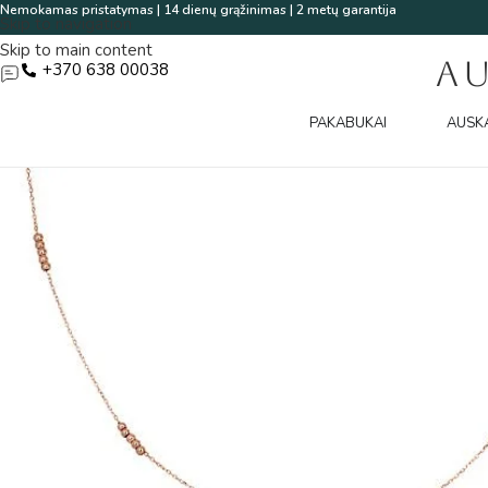
Nemokamas pristatymas | 14 dienų grąžinimas | 2 metų garantija
Skip to navigation
Skip to main content
A
+370 638 00038
PAKABUKAI
AUSK