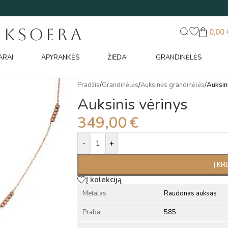
UKSOERA
0,00
ARAI
APYRANKĖS
ŽIEDAI
GRANDINĖLĖS
Pradžia
/
Grandinėlės
/
Auksinės grandinėlės
/
Auksin
Auksinis vėrinys
349,00
€
Alternative:
-
+
Į KR
Į kolekciją
Metalas
Raudonas auksas
Praba
585