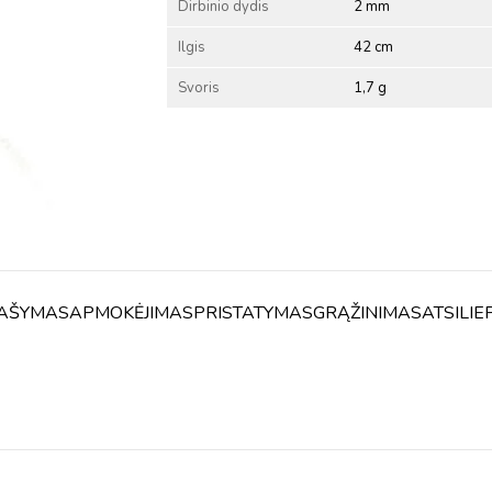
Dirbinio dydis
2 mm
Ilgis
42 cm
Svoris
1,7 g
AŠYMAS
APMOKĖJIMAS
PRISTATYMAS
GRĄŽINIMAS
ATSILIE