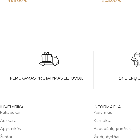
468,00
€
203,00
€
NEMOKAMAS PRISTATYMAS LIETUVOJE
14 DIENŲ 
JUVELYRIKA
INFORMACIJA
Pakabukai
Apie mus
Auskarai
Kontaktai
Apyrankės
Papuošalų priežiūra
Žiedai
Žiedų dydžiai