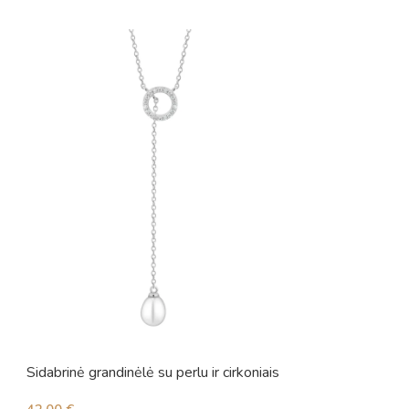
Sidabrinė grandinėlė su perlu ir cirkoniais
Sidabrinė grandinė