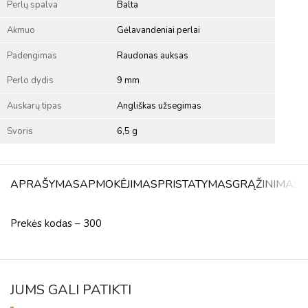
Perlų spalva
Balta
Akmuo
Gėlavandeniai perlai
Padengimas
Raudonas auksas
Perlo dydis
9 mm
Auskarų tipas
Angliškas užsegimas
Svoris
6,5 g
APRAŠYMAS
APMOKĖJIMAS
PRISTATYMAS
GRĄŽINIMAS
A
Prekės kodas – 300
JUMS GALI PATIKTI