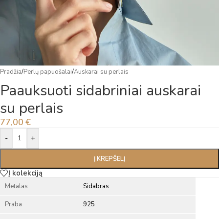
Pradžia
/
Perlų papuošalai
/
Auskarai su perlais
Paauksuoti sidabriniai auskarai
su perlais
77,00
€
Alternative:
-
+
Į KREPŠELĮ
Į kolekciją
Metalas
Sidabras
Praba
925