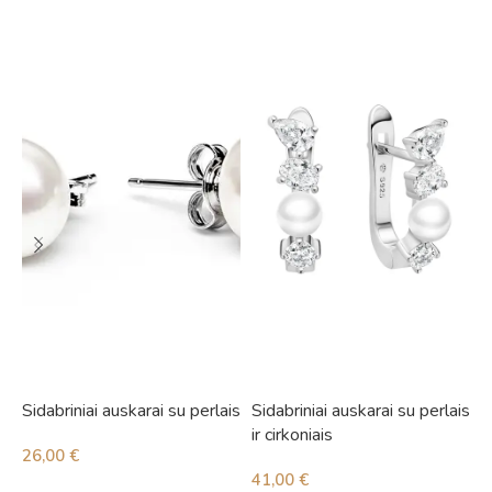
Sidabriniai auskarai su perlais
Sidabriniai auskarai su perlais
S
ir cirkoniais
i
26,00
€
41,00
€
3