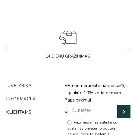
14 DIENŲ GRĄŽINIMAS
JUVELYRIKA
Prenumeruokite naujienlaiškį ir
gaukite 10% kodą pirmam
INFORMACIJA
apsipirkimui
KLIENTAMS
Pažymėdamas sutinku su
svetainės privatumo politika ir
naudojimosi taisyklėmis