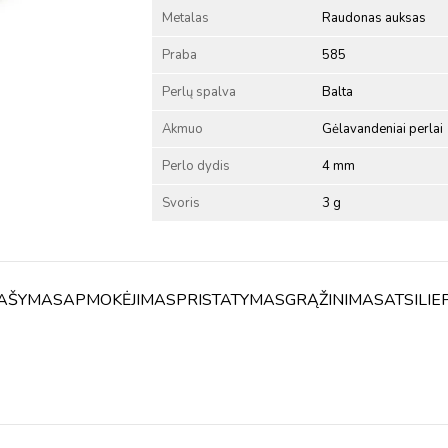
Metalas
Raudonas auksas
Praba
585
Perlų spalva
Balta
Akmuo
Gėlavandeniai perlai
Perlo dydis
4 mm
Svoris
3 g
AŠYMAS
APMOKĖJIMAS
PRISTATYMAS
GRĄŽINIMAS
ATSILIE