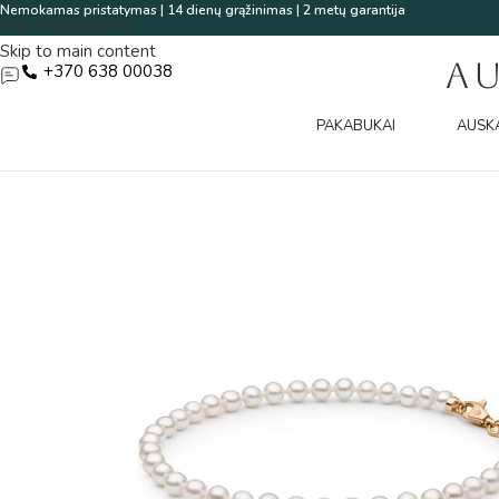
Nemokamas pristatymas | 14 dienų grąžinimas | 2 metų garantija
Skip to navigation
Skip to main content
A
+370 638 00038
PAKABUKAI
AUSK