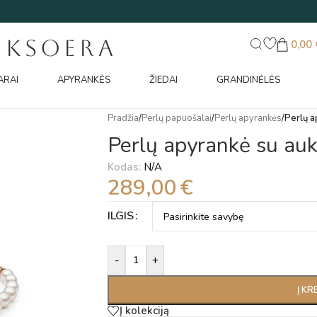
UKSOERA
0,00
ARAI
APYRANKĖS
ŽIEDAI
GRANDINĖLĖS
Pradžia
/
Perlų papuošalai
/
Perlų apyrankės
/
Perlų a
Perlų apyrankė su au
Kodas:
N/A
289,00
€
Alternative:
ILGIS
-
+
Į KR
Į kolekciją