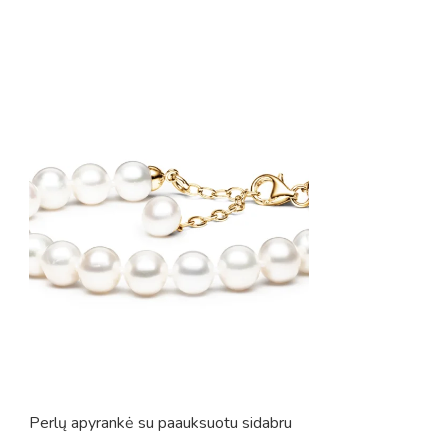
Perlų apyrankė su paauksuotu sidabru
Perlų apyrankė s