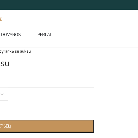
€
DOVANOS
PERLAI
pyrankė su auksu
ksu
EPŠELĮ