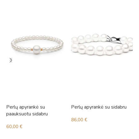
Perlų apyrankė su
Perlų apyrankė su sidabru
P
paauksuotu sidabru
86,00
€
3
60,00
€