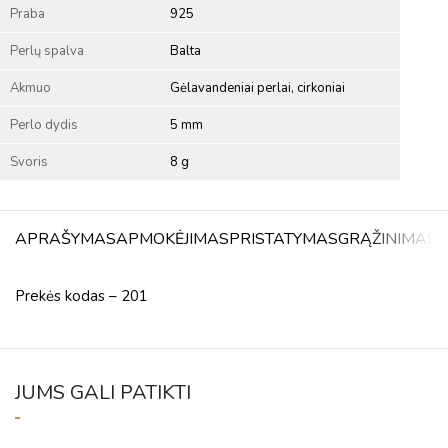
Praba
925
Perlų spalva
Balta
Akmuo
Gėlavandeniai perlai, cirkoniai
Perlo dydis
5 mm
Svoris
8 g
APRAŠYMAS
APMOKĖJIMAS
PRISTATYMAS
GRĄŽINIMAS
A
Prekės kodas – 201
JUMS GALI PATIKTI