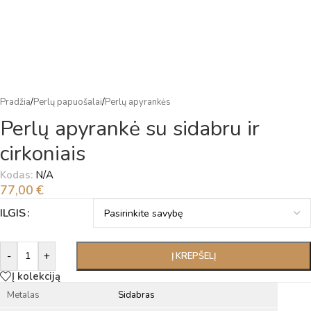
Pradžia
/
Perlų papuošalai
/
Perlų apyrankės
Perlų apyrankė su sidabru ir
cirkoniais
Kodas:
N/A
77,00
€
Alternative:
ILGIS
-
+
Į KREPŠELĮ
Į kolekciją
Metalas
Sidabras