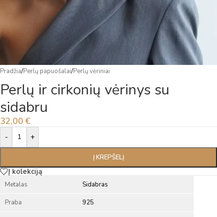
Pradžia
/
Perlų papuošalai
/
Perlų vėriniai
Perlų ir cirkonių vėrinys su
sidabru
32,00
€
Alternative:
-
+
Į KREPŠELĮ
Į kolekciją
Metalas
Sidabras
Praba
925