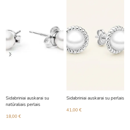
Sidabriniai auskarai su
Sidabriniai auskarai su perlais
S
natūraliais perlais
41,00
€
4
18,00
€