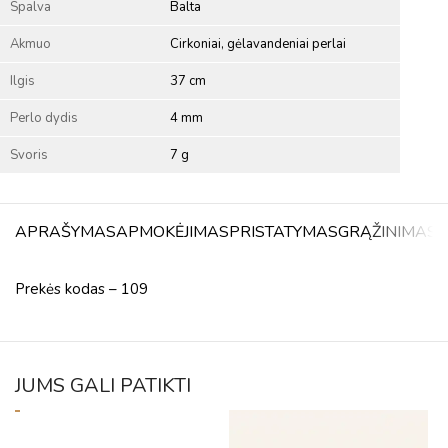
Spalva
Balta
Akmuo
Cirkoniai, gėlavandeniai perlai
Ilgis
37 cm
Perlo dydis
4 mm
Svoris
7 g
APRAŠYMAS
APMOKĖJIMAS
PRISTATYMAS
GRĄŽINIMAS
A
Prekės kodas – 109
JUMS GALI PATIKTI