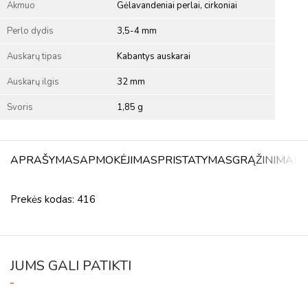
Akmuo
Gėlavandeniai perlai, cirkoniai
Perlo dydis
3,5-4 mm
Auskarų tipas
Kabantys auskarai
Auskarų ilgis
32 mm
Svoris
1,85 g
APRAŠYMAS
APMOKĖJIMAS
PRISTATYMAS
GRĄŽINIMAS
A
Prekės kodas: 416
JUMS GALI PATIKTI