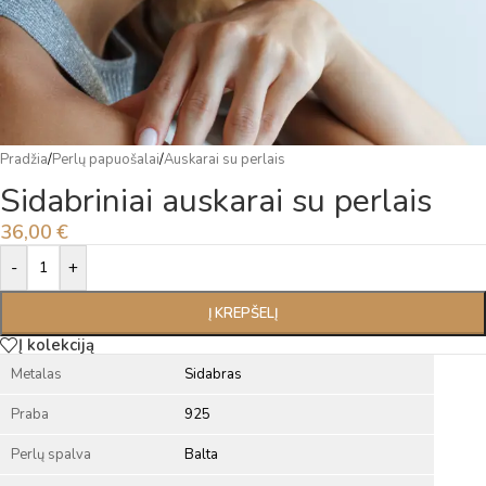
Pradžia
/
Perlų papuošalai
/
Auskarai su perlais
Sidabriniai auskarai su perlais
36,00
€
Alternative:
-
+
Į KREPŠELĮ
Į kolekciją
Metalas
Sidabras
Praba
925
Perlų spalva
Balta