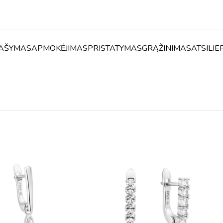
AŠYMAS
APMOKĖJIMAS
PRISTATYMAS
GRĄŽINIMAS
ATSILIE