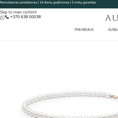
Nemokamas pristatymas | 14 dienų grąžinimas | 2 metų garantija
Skip to navigation
Skip to main content
A
+370 638 00038
PAKABUKAI
AUSK