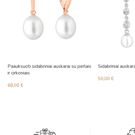
Paauksuoti sidabriniai auskarai su perlais
Sidabriniai auskara
ir cirkoniais
50,00
€
68,00
€