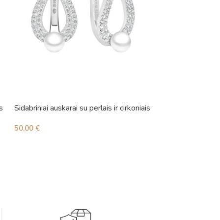
s
Sidabriniai auskarai su perlais ir cirkoniais
Sidabriniai auskara
50,00
€
62,00
€