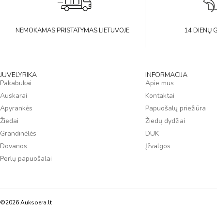
NEMOKAMAS PRISTATYMAS LIETUVOJE
14 DIENŲ 
JUVELYRIKA
INFORMACIJA
Pakabukai
Apie mus
Auskarai
Kontaktai
Apyrankės
Papuošalų priežiūra
Žiedai
Žiedų dydžiai
Grandinėlės
DUK
Dovanos
Įžvalgos
Perlų papuošalai
©2026 Auksoera.lt