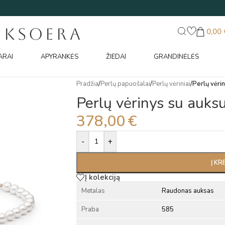
UKSOERA
0,00
ARAI
APYRANKĖS
ŽIEDAI
GRANDINĖLĖS
Pradžia
/
Perlų papuošalai
/
Perlų vėriniai
/
Perlų vėri
Perlų vėrinys su auks
378,00
€
Alternative:
-
+
Į KR
Į kolekciją
Metalas
Raudonas auksas
Praba
585