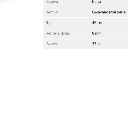
Spalva
Balta
Akmuo
Gėlavandeniai perlai
Ilgis
45 cm
Akmens dydis
8 mm
Svoris
37 g