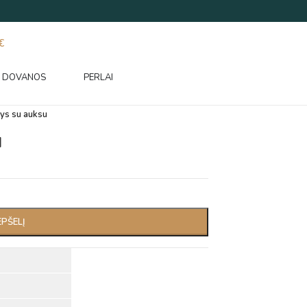
€
DOVANOS
PERLAI
nys su auksu
u
EPŠELĮ