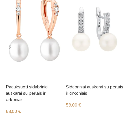
Paauksuoti sidabriniai
Sidabriniai auskarai su perlais
S
auskarai su perlais ir
ir cirkoniais
i
cirkoniais
59,00
€
3
68,00
€