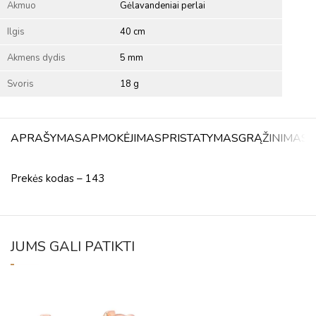
Akmuo
Gėlavandeniai perlai
Ilgis
40 cm
Akmens dydis
5 mm
Svoris
18 g
APRAŠYMAS
APMOKĖJIMAS
PRISTATYMAS
GRĄŽINIMAS
A
Prekės kodas – 143
JUMS GALI PATIKTI