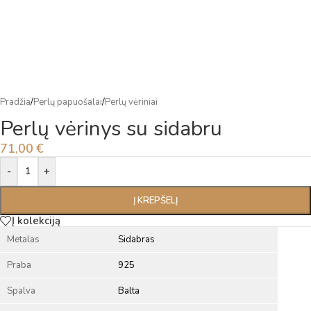
Pradžia
/
Perlų papuošalai
/
Perlų vėriniai
Perlų vėrinys su sidabru
71,00
€
Alternative:
-
+
Į KREPŠELĮ
Į kolekciją
Metalas
Sidabras
Praba
925
Spalva
Balta