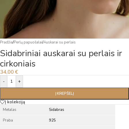
Pradžia
/
Perlų papuošalai
/
Auskarai su perlais
Sidabriniai auskarai su perlais ir
cirkoniais
34,00
€
Alternative:
-
+
Į KREPŠELĮ
Į kolekciją
Metalas
Sidabras
Praba
925