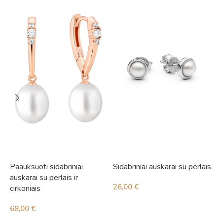
Paauksuoti sidabriniai
Sidabriniai auskarai su perlais
S
auskarai su perlais ir
i
26,00
€
cirkoniais
4
68,00
€