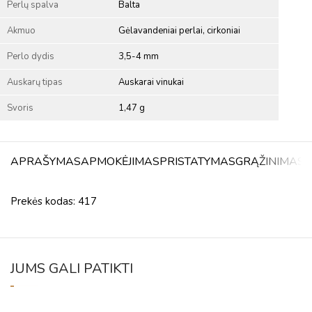
Perlų spalva
Balta
Akmuo
Gėlavandeniai perlai, cirkoniai
Perlo dydis
3,5-4 mm
Auskarų tipas
Auskarai vinukai
Svoris
1,47 g
APRAŠYMAS
APMOKĖJIMAS
PRISTATYMAS
GRĄŽINIMAS
A
Prekės kodas: 417
JUMS GALI PATIKTI