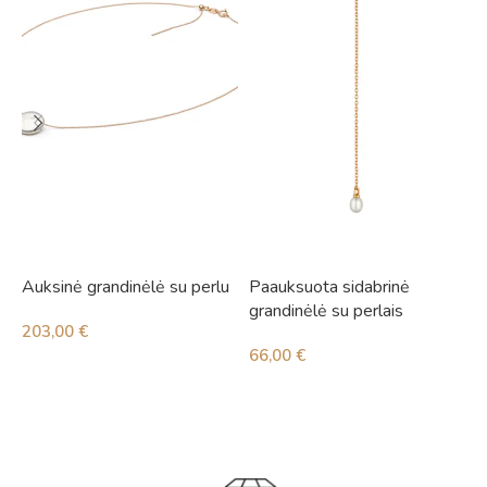
Auksinė grandinėlė su perlu
Paauksuota sidabrinė
S
grandinėlė su perlais
203,00
€
2
66,00
€