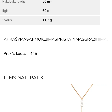
Pakabuko dydis
30 mm
Ilgis
60 cm
Svoris
11,2 g
APRAŠYMAS
APMOKĖJIMAS
PRISTATYMAS
GRĄŽINIMAS
A
Prekės kodas – 445
JUMS GALI PATIKTI