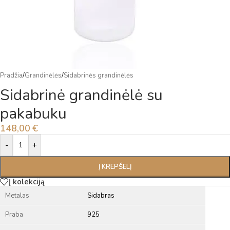
Pradžia
/
Grandinėlės
/
Sidabrinės grandinėlės
Sidabrinė grandinėlė su
pakabuku
148,00
€
Alternative:
-
+
Į KREPŠELĮ
Į kolekciją
Metalas
Sidabras
Praba
925