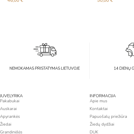
46,00
€
50,00
€
NEMOKAMAS PRISTATYMAS LIETUVOJE
14 DIENŲ 
JUVELYRIKA
INFORMACIJA
Pakabukai
Apie mus
Auskarai
Kontaktai
Apyrankės
Papuošalų priežiūra
Žiedai
Žiedų dydžiai
Grandinėlės
DUK