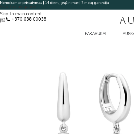
Nemokamas pristatymas | 14 dienų grąžinimas | 2 metų garantija
Skip to navigation
Skip to main content
A
+370 638 00038
PAKABUKAI
AUSK