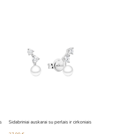
s
Sidabriniai auskarai su perlais ir cirkoniais
Sidabriniai auskara