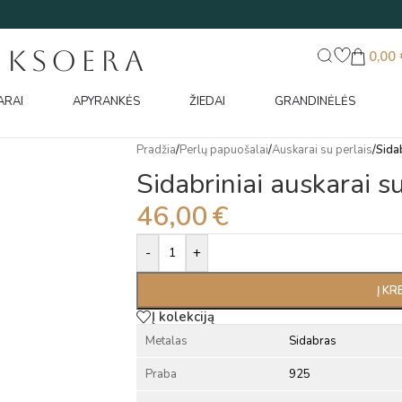
UKSOERA
0,00
ARAI
APYRANKĖS
ŽIEDAI
GRANDINĖLĖS
Pradžia
/
Perlų papuošalai
/
Auskarai su perlais
/
Sidab
Sidabriniai auskarai su
46,00
€
Alternative:
-
+
Į KR
Į kolekciją
Metalas
Sidabras
Praba
925