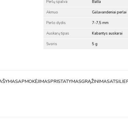
Perlų spalva
Balta
Akmuo
Gėlavandeniai perlai
Perlo dydis
7-7,5 mm
Auskarų tipas
Kabantys auskarai
Svoris
5 g
AŠYMAS
APMOKĖJIMAS
PRISTATYMAS
GRĄŽINIMAS
ATSILIE