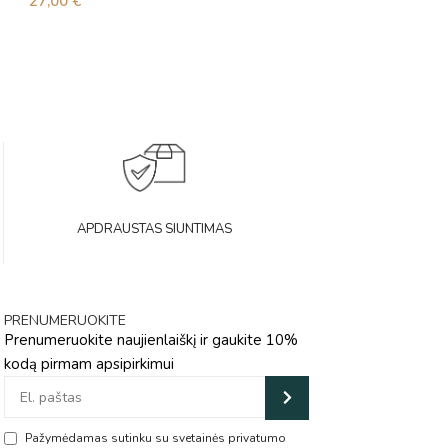
27,00
€
25,00
€
APDRAUSTAS SIUNTIMAS
PRENUMERUOKITE
Prenumeruokite naujienlaiškį ir gaukite 10%
kodą pirmam apsipirkimui
Pažymėdamas sutinku su svetainės privatumo