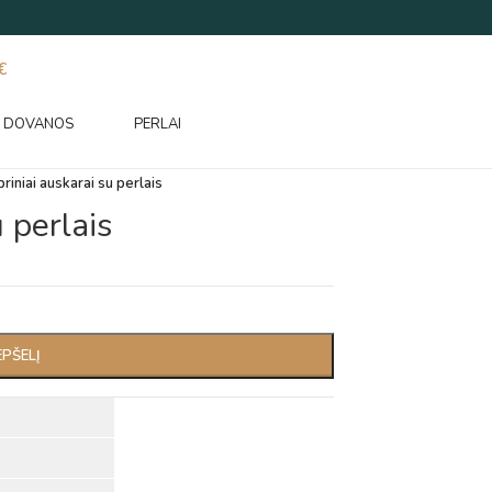
€
DOVANOS
PERLAI
riniai auskarai su perlais
 perlais
EPŠELĮ