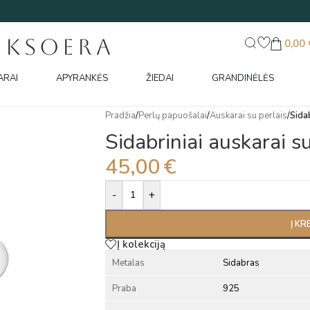
UKSOERA
0,00
ARAI
APYRANKĖS
ŽIEDAI
GRANDINĖLĖS
Pradžia
/
Perlų papuošalai
/
Auskarai su perlais
/
Sidab
Sidabriniai auskarai su
45,00
€
Alternative:
-
+
Į KR
Į kolekciją
Metalas
Sidabras
Praba
925