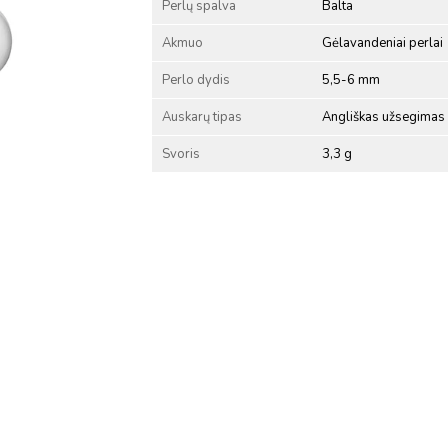
Perlų spalva
Balta
Akmuo
Gėlavandeniai perlai
Perlo dydis
5,5-6 mm
Auskarų tipas
Angliškas užsegimas
Svoris
3,3 g