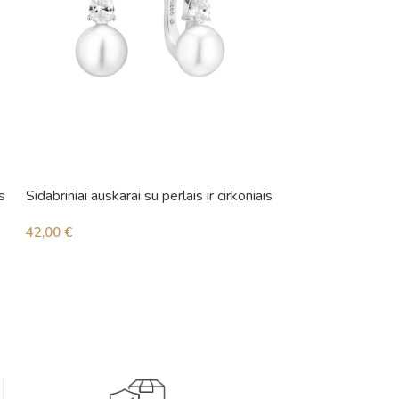
s
Sidabriniai auskarai su perlais ir cirkoniais
Sidabriniai auskara
42,00
€
66,00
€