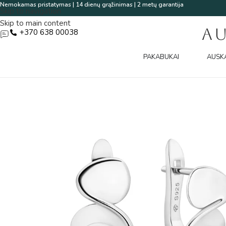
Nemokamas pristatymas | 14 dienų grąžinimas | 2 metų garantija
Skip to navigation
Skip to main content
A
+370 638 00038
PAKABUKAI
AUSK