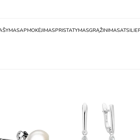
AŠYMAS
APMOKĖJIMAS
PRISTATYMAS
GRĄŽINIMAS
ATSILIE