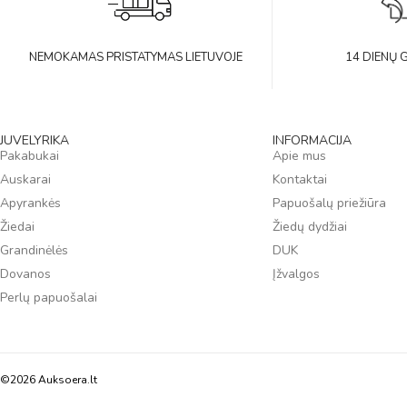
NEMOKAMAS PRISTATYMAS LIETUVOJE
14 DIENŲ 
JUVELYRIKA
INFORMACIJA
Pakabukai
Apie mus
Auskarai
Kontaktai
Apyrankės
Papuošalų priežiūra
Žiedai
Žiedų dydžiai
Grandinėlės
DUK
Dovanos
Įžvalgos
Perlų papuošalai
©2026 Auksoera.lt