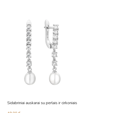
Sidabriniai auskarai su perlais ir cirkoniais
Sidabriniai auskara