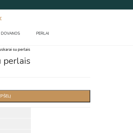
€
DOVANOS
PERLAI
uskarai su perlais
 perlais
EPŠELĮ