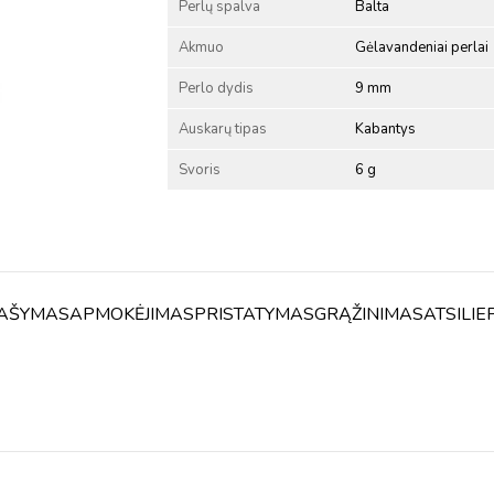
Perlų spalva
Balta
Akmuo
Gėlavandeniai perlai
Perlo dydis
9 mm
Auskarų tipas
Kabantys
Svoris
6 g
AŠYMAS
APMOKĖJIMAS
PRISTATYMAS
GRĄŽINIMAS
ATSILIE