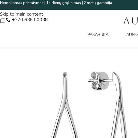
Nemokamas pristatymas | 14 dienų grąžinimas | 2 metų garantija
Skip to navigation
Skip to main content
A
+370 638 00038
PAKABUKAI
AUSK