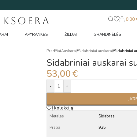
UKSOERA
0,00
ARAI
APYRANKĖS
ŽIEDAI
GRANDINĖLĖS
Pradžia
/
Auskarai
/
Sidabriniai auskarai
/
Sidabriniai a
Sidabriniai auskarai su
53,00
€
Alternative:
-
+
Į KR
Į kolekciją
Metalas
Sidabras
Praba
925