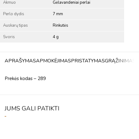
Akmuo
Gėlavandeniai perlai
Perlo dydis
7 mm
Auskarų tipas
Rinkutės
Svoris
4 g
APRAŠYMAS
APMOKĖJIMAS
PRISTATYMAS
GRĄŽINIMAS
A
Prekės kodas – 289
JUMS GALI PATIKTI