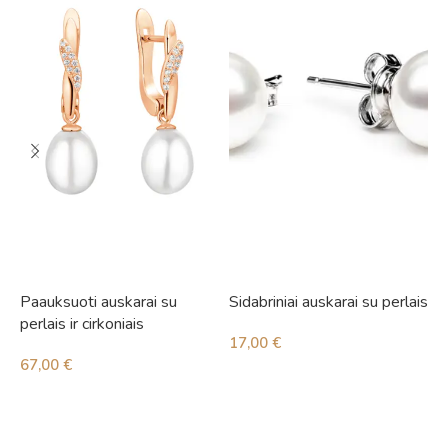
Paauksuoti auskarai su
Sidabriniai auskarai su perlais
S
perlais ir cirkoniais
i
17,00
€
67,00
€
3