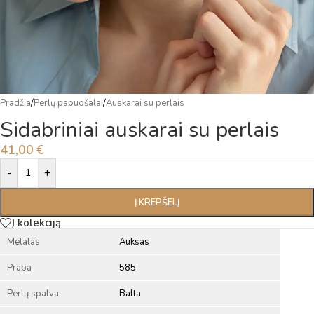
Pradžia
/
Perlų papuošalai
/
Auskarai su perlais
Sidabriniai auskarai su perlais
41,00
€
Alternative:
-
+
Į KREPŠELĮ
Į kolekciją
Metalas
Auksas
Praba
585
Perlų spalva
Balta