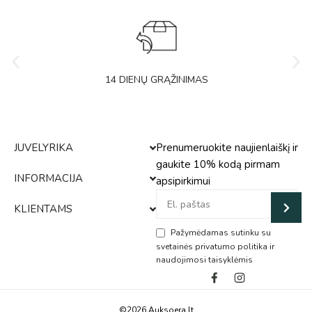
14 DIENŲ GRĄŽINIMAS
JUVELYRIKA
Prenumeruokite naujienlaiškį ir
gaukite 10% kodą pirmam
INFORMACIJA
apsipirkimui
KLIENTAMS
Pažymėdamas sutinku su
svetainės privatumo politika ir
naudojimosi taisyklėmis
Alternative:
©2026 Auksoera.lt