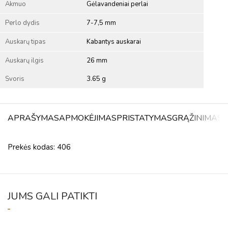
Akmuo
Gėlavandeniai perlai
Perlo dydis
7-7,5 mm
Auskarų tipas
Kabantys auskarai
Auskarų ilgis
26 mm
Svoris
3.65 g
APRAŠYMAS
APMOKĖJIMAS
PRISTATYMAS
GRĄŽINIMAS
A
Prekės kodas: 406
JUMS GALI PATIKTI