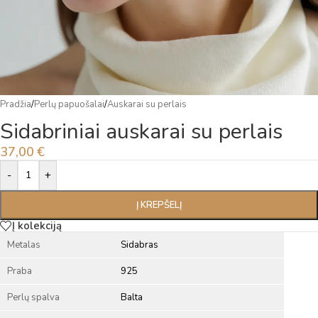
Pradžia
/
Perlų papuošalai
/
Auskarai su perlais
Sidabriniai auskarai su perlais
37,00
€
Alternative:
-
+
Į KREPŠELĮ
Į kolekciją
Metalas
Sidabras
Praba
925
Perlų spalva
Balta