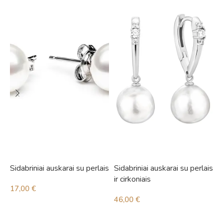
Sidabriniai auskarai su perlais
Sidabriniai auskarai su perlais
S
ir cirkoniais
i
17,00
€
46,00
€
5