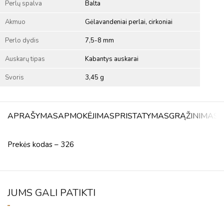
Perlų spalva
Balta
Akmuo
Gėlavandeniai perlai, cirkoniai
Perlo dydis
7,5-8 mm
Auskarų tipas
Kabantys auskarai
Svoris
3,45 g
APRAŠYMAS
APMOKĖJIMAS
PRISTATYMAS
GRĄŽINIMAS
A
Prekės kodas – 326
JUMS GALI PATIKTI