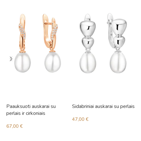
Paauksuoti auskarai su
Sidabriniai auskarai su perlais
S
perlais ir cirkoniais
47,00
€
1
67,00
€