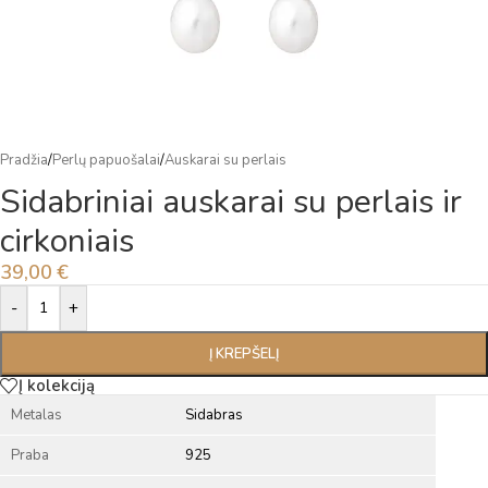
Pradžia
/
Perlų papuošalai
/
Auskarai su perlais
Sidabriniai auskarai su perlais ir
cirkoniais
39,00
€
Alternative:
-
+
Į KREPŠELĮ
Į kolekciją
Metalas
Sidabras
Praba
925